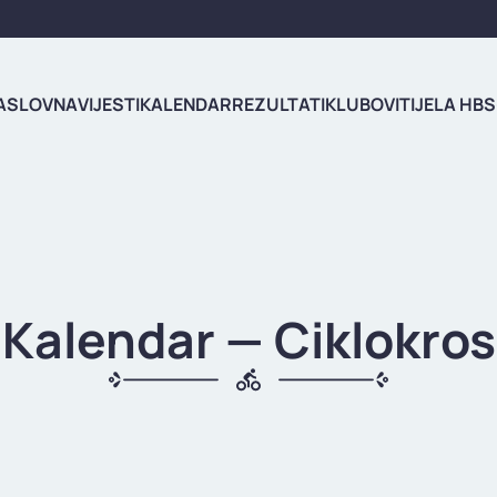
ASLOVNA
VIJESTI
KALENDAR
REZULTATI
KLUBOVI
TIJELA HBS
Kalendar — Ciklokros