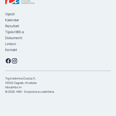
KONTAKT
Vijesti
Kalendar
Rezultati
Tijela HBS-a
Dokumenti
Linkovi
Kontakt
Trg Krešimira Ćosića 11,
10000 Zagreb, Hrvatska
hbs@hbs.hr
© 2026. HBS - Sva prava su zadržana.