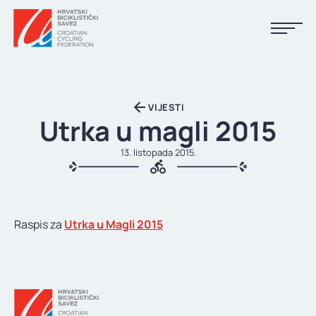
NASLOVNA
VIJESTI
VIJESTI
Utrka u magli 2015
KALENDAR
13. listopada 2015.
REZULTATI
KLUBOVI
Raspis za
Utrka u Magli 2015
TIJELA HBS-A
DOKUMENTI
LINKOVI