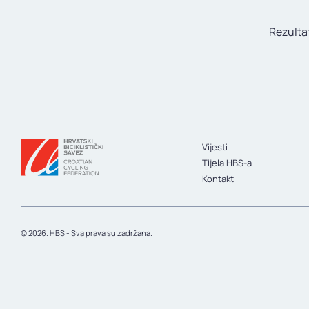
Rezulta
Vijesti
Tijela HBS-a
Kontakt
© 2026. HBS - Sva prava su zadržana.