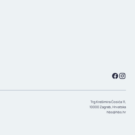
Trg Krešimira Ćosića 11,
10000 Zagreb, Hrvatska
hbs@hbs.hr