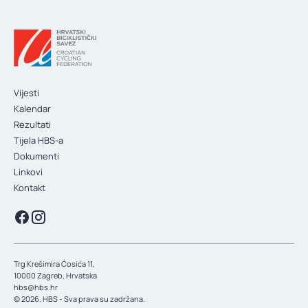
KONTAKT
Vijesti
Kalendar
Rezultati
Tijela HBS-a
Dokumenti
Linkovi
Kontakt
Trg Krešimira Ćosića 11,
10000 Zagreb, Hrvatska
hbs@hbs.hr
© 2026. HBS - Sva prava su zadržana.