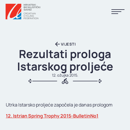
NASLOVNA
VIJESTI
VIJESTI
Rezultati prologa
KALENDAR
Istarskog proljeće
REZULTATI
12. ožujka 2015.
KLUBOVI
TIJELA HBS-A
Utrka Istarsko proljeće započela je danas prologom
DOKUMENTI
12. Istrian Spring Trophy 2015-BulletinNo1
LINKOVI