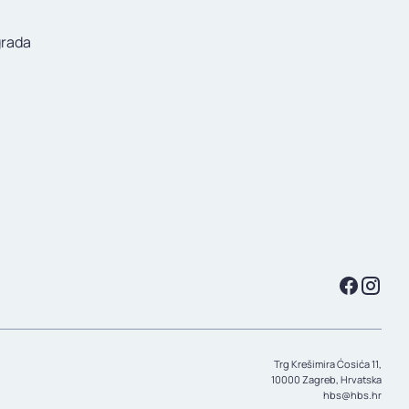
grada
Trg Krešimira Ćosića 11,
10000 Zagreb, Hrvatska
hbs@hbs.hr