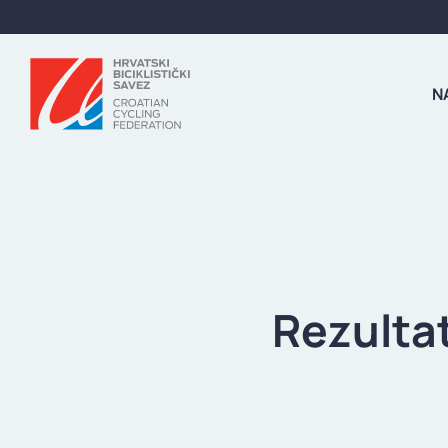
N
Rezulta