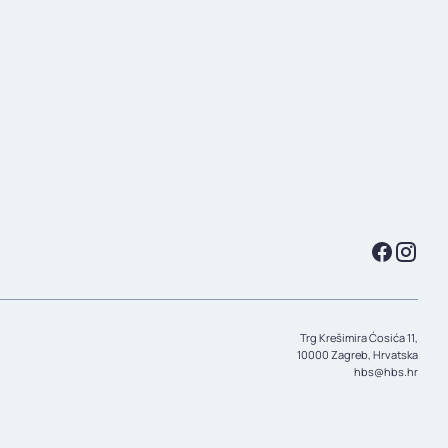
Trg Krešimira Ćosića 11,
10000 Zagreb, Hrvatska
hbs@hbs.hr