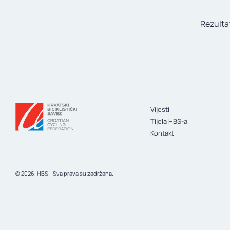
Rezulta
Vijesti
Tijela HBS-a
Kontakt
© 2026. HBS - Sva prava su zadržana.