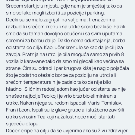
Srećom start je u mjestu gdje nam je smještaj tako da
smo se lako mogli izboriti za pozicije i parking.
Dečki su se malo zagrijali na valjcima, trenažerima,
razbudili i srećom krenuli na utrke skoro bez kiše. Pazili
smo da su taman dovoljno obučeni i sa svim uputama
spremni za borbu dalje. Dakle nema odustajanja, borba
od starta do cilja. Kao jučer krenulo se kao da je cilj iza
zavoja. Pratnja na utrci je bila moguća samo za prvih 8
vozila iz karavane tako da smo mi gledali kao većina sa
strane. Čim su odradili par krugova kiša je naglo pojačala
što je dodatno otežalo borbe za poziciju na utrci ali
srećom temperatura nije padalo tako da nije bilo
hladno. Sličnim redosljedom kao jučer od starta se nije
snašao najbolje Teo koji je vrlo brzo bio eliminiran s
utrke. Nakon njega su redom ispadali Maris, Tomislav,
Fran i Leon. Ispali su iz glave grupe ali službeno završili
utrku svi osim Tea koji nažalost neće moći startati
sljedeću etapu.
Doček ekipe na cilju da se uvjerimo ako su živi i zdravi jer