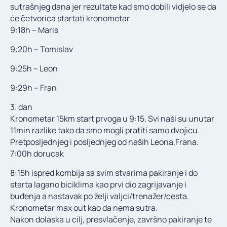
sutrašnjeg dana jer rezultate kad smo dobili vidjelo se da
će četvorica startati kronometar
9:18h – Maris
9:20h – Tomislav
9:25h – Leon
9:29h – Fran
3. dan
Kronometar 15km start prvoga u 9:15. Svi naši su unutar
11min razlike tako da smo mogli pratiti samo dvojicu.
Pretposljednjeg i posljednjeg od naših Leona,Frana.
7:00h dorucak
8:15h ispred kombija sa svim stvarima pakiranje i do
starta lagano biciklima kao prvi dio zagrijavanje i
buđenja a nastavak po želji valjci/trenažer/cesta.
Kronometar max out kao da nema sutra.
Nakon dolaska u cilj, presvlačenje, završno pakiranje te