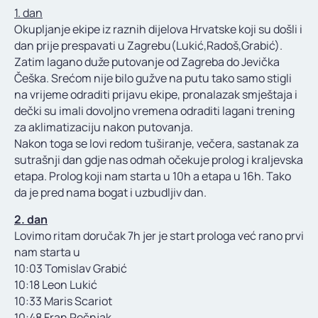
1. dan
Okupljanje ekipe iz raznih dijelova Hrvatske koji su došli i
dan prije prespavati u Zagrebu(Lukić,Radoš,Grabić).
Zatim lagano duže putovanje od Zagreba do Jevička
Češka. Srećom nije bilo gužve na putu tako samo stigli
na vrijeme odraditi prijavu ekipe, pronalazak smještaja i
dečki su imali dovoljno vremena odraditi lagani trening
za aklimatizaciju nakon putovanja.
Nakon toga se lovi redom tuširanje, večera, sastanak za
sutrašnji dan gdje nas odmah očekuje prolog i kraljevska
etapa. Prolog koji nam starta u 10h a etapa u 16h. Tako
da je pred nama bogat i uzbudljiv dan.
2. dan
Lovimo ritam doručak 7h jer je start prologa već rano prvi
nam starta u
10:03 Tomislav Grabić
10:18 Leon Lukić
10:33 Maris Scariot
10:48 Fran Pečnjak