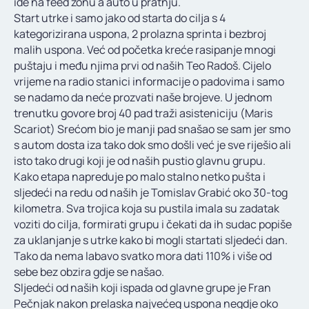
ide na feed zonu a auto u pratnju.
Start utrke i samo jako od starta do cilja s 4
kategorizirana uspona, 2 prolazna sprinta i bezbroj
malih uspona. Već od početka kreće rasipanje mnogi
puštaju i među njima prvi od naših Teo Radoš. Cijelo
vrijeme na radio stanici informacije o padovima i samo
se nadamo da neće prozvati naše brojeve. U jednom
trenutku govore broj 40 pad traži asisteniciju (Maris
Scariot) Srećom bio je manji pad snašao se sam jer smo
s autom dosta iza tako dok smo došli već je sve riješio ali
isto tako drugi koji je od naših pustio glavnu grupu.
Kako etapa napreduje po malo stalno netko pušta i
sljedeći na redu od naših je Tomislav Grabić oko 30-tog
kilometra. Sva trojica koja su pustila imala su zadatak
voziti do cilja, formirati grupu i čekati da ih sudac popiše
za uklanjanje s utrke kako bi mogli startati sljedeći dan.
Tako da nema labavo svatko mora dati 110% i više od
sebe bez obzira gdje se našao.
Sljedeći od naših koji ispada od glavne grupe je Fran
Pečnjak nakon prelaska najvećeg uspona negdje oko