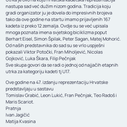
KONTAKT
nastupa sad već dužim nizom godina. Tradicija koju
gradi organizator ju je dovela do impresivnih brojeva
tako da ove godine na startu imamo prijavljenih 167
kadeta iz preko 12 zemalja. Ovdje su se već upisala
mnoga poznata imena svjetskog biciklizma poput
Berhart Eisel, Simon Špilak, Peter Sagan, Matej Mohorić.
Od naših predstavnika do sad su se vrlo uspješni
pokazali Viktor Potočki, Fran Miholjević, Nicolas
Gojković, Luka Škara, Filip Pečnjak
Sve skupa govori da se radi o jednoj od najjačih etapnih
utrka za kategoriju kadeti tj U17.
Ove godine na 47. izdanju reprezentaciju Hrvatske
predstavljaju u sastavu
Tomislav Grabić, Leon Lukić, Fran Pečnjak, Teo Radoš i
Maris Scariot.
Pratnja
Ivan Jagičić
Matija Kvasina