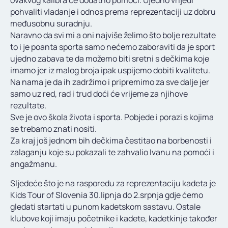
pohvaliti vladanje i odnos prema reprezentaciji uz dobru
međusobnu suradnju.
Naravno da svi mi a oni najviše želimo što bolje rezultate
to i je poanta sporta samo nećemo zaboraviti da je sport
ujedno zabava te da možemo biti sretni s dečkima koje
imamo jer iz malog broja ipak uspijemo dobiti kvalitetu.
Na nama je da ih zadržimo i pripremimo za sve dalje jer
samo uz red, rad i trud doći će vrijeme za njihove
rezultate.
Sve je ovo škola života i sporta. Pobjede i porazi s kojima
se trebamo znati nositi.
Za kraj još jednom bih dečkima čestitao na borbenosti i
zalaganju koje su pokazali te zahvalio Ivanu na pomoći i
angažmanu.
Sljedeće što je na rasporedu za reprezentaciju kadeta je
Kids Tour of Slovenia 30.lipnja do 2.srpnja gdje ćemo
gledati startati u punom kadetskom sastavu. Ostale
klubove koji imaju početnike i kadete, kadetkinje također