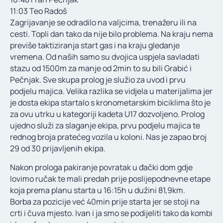
11:03 Teo Radoš
Zagrijavanje se odradilo na valjcima, trenažeru ili na
cesti. Topli dan tako da nije bilo problema. Na kraju nema
previše taktiziranja start gas i na kraju gledanje
vremena. Od naših samo su dvojica uspjela savladati
stazu od 1500m za manje od 2min to su bili Grabić i
Pečnjak. Sve skupa prolog je služio za uvod i prvu
podjelu majica. Velika razlika se vidjela u materijalima jer
je dosta ekipa startalo s kronometarskim biciklima što je
za ovu utrku u kategoriji kadeta U17 dozvoljeno. Prolog
ujedno služi za slaganje ekipa, prvu podjelu majica te
rednog broja pratećeg vozila u koloni. Nas je zapao broj
29 od 30 prijavljenih ekipa.
Nakon prologa pakiranje povratak u đački dom gdje
lovimo ručak te mali predah prije poslijepodnevne etape
koja prema planu starta u 16:15h u dužini 81,9km.
Borba za pozicije već 40min prije starta jer se stoji na
crti i čuva mjesto. Ivan i ja smo se podijeliti tako da kombi