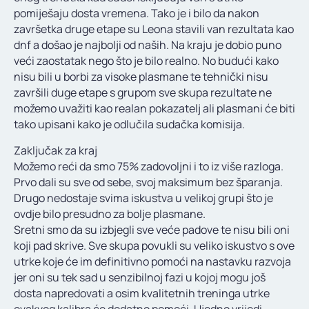
pomiješaju dosta vremena. Tako je i bilo da nakon
završetka druge etape su Leona stavili van rezultata kao
dnf a došao je najbolji od naših. Na kraju je dobio puno
veći zaostatak nego što je bilo realno. No budući kako
nisu bili u borbi za visoke plasmane te tehnički nisu
završili duge etape s grupom sve skupa rezultate ne
možemo uvažiti kao realan pokazatelj ali plasmani će biti
tako upisani kako je odlučila sudačka komisija.
Zaključak za kraj
Možemo reći da smo 75% zadovoljni i to iz više razloga.
Prvo dali su sve od sebe, svoj maksimum bez šparanja.
Drugo nedostaje svima iskustva u velikoj grupi što je
ovdje bilo presudno za bolje plasmane.
Sretni smo da su izbjegli sve veće padove te nisu bili oni
koji pad skrive. Sve skupa povukli su veliko iskustvo s ove
utrke koje će im definitivno pomoći na nastavku razvoja
jer oni su tek sad u senzibilnoj fazi u kojoj mogu još
dosta napredovati a osim kvalitetnih treninga utrke
ovakvog kalibra će dodatno pomoći. Ujedno vrijedi