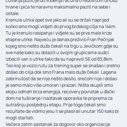
čuvanja pozicije do vođenja računa o redovitom unosu
hrane i pića te naravno maksimalno paziti na sebe i
ostale.
Krenula utrka opet sve jako ali su se držali naprijed
koliko smo mogli vidjeti do prvog brdskog cilja na 14km.
Tu je krenulo rasipanje i vidjele su se prve male krize
etapne utrke. Najveću je danas preživio Fran Pečnjak
kojeg smo nešto duže čekali na trgu u Jevičkom gdje su
sve naše kako su dolazili u svojim grupicama sudci
izbacili van s utrke tako da su napravili 56 od 83,8km.
Teo koji je vozio rutu za trening super se snašao i sretno
došao do cilja dok smo Frana malo duže čekali. Lagana
zabrinutost da se nije nešto desilo, srećom nije i došao
je samo malo više umoran i prazan. Ništa skupili smo
ekipu odmah brza energija, recovery povratak u đački
dom na tuširanje i nastavak oporavka te priprema za
sutrašnju posljednju etapu. Prije toga čekali smo
rezultate da vidimo jesu li se plasirali unutar 150 kako bi
mogli startati.
Večera zatim sastanak za dogovor oko organizacije