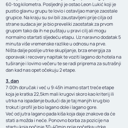
60-tog kilometra. Posljednji je ostao Leon Lukić koji je
pustio glavnu grupu te lovio i ostavljao manje zaostale
grupice. Na kraju su svi bili zaustavljeni prije cilja od
strane sudaca jer je bio preveliki zaostatak za prvom
grupom tako da ih ne puštaju u pravi cilj ali mogu
normalno startati sljedeću etapu. Uz naravno dodatak 5
minuta više vremenske razlike u odnosu na prve.
Ništa dalje poslije utrke skupljanje, brza energija za
oporavak i recovery napitak te voziti lagano do hotela na
tuširanje i lovimo večeru te se radi priprema za sutrašnji
dan kad nas opet očekuju 2 etape.
3. dan
7:00h doručak i već u 9:45h imamo start treće etape
koja je kratka 22,5km mali krugovi skoro kao kriterij ili
utrka na ispadanje budući da je taj manjih krug bio
trokut i profil je bio lagano dole i lagano gore.
Već od jutra lagano pada kiša koja daje znakove da će
stati a možda i neće. Ponovno borba za pozicije na
startu koja počinje 30-40min prije početka utrke.