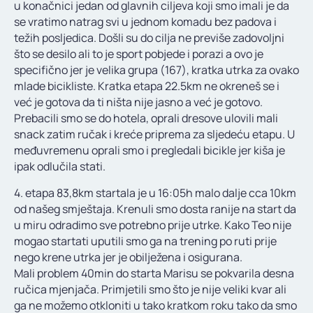
u konačnici jedan od glavnih ciljeva koji smo imali je da
se vratimo natrag svi u jednom komadu bez padova i
težih posljedica. Došli su do cilja ne previše zadovoljni
što se desilo ali to je sport pobjede i porazi a ovo je
specifično jer je velika grupa (167), kratka utrka za ovako
mlade bicikliste. Kratka etapa 22.5km ne okreneš se i
već je gotova da ti ništa nije jasno a već je gotovo.
Prebacili smo se do hotela, oprali dresove ulovili mali
snack zatim ručak i kreće priprema za sljedeću etapu. U
međuvremenu oprali smo i pregledali bicikle jer kiša je
ipak odlučila stati.
4. etapa 83,8km startala je u 16:05h malo dalje cca 10km
od našeg smještaja. Krenuli smo dosta ranije na start da
u miru odradimo sve potrebno prije utrke. Kako Teo nije
mogao startati uputili smo ga na trening po ruti prije
nego krene utrka jer je obilježena i osigurana.
Mali problem 40min do starta Marisu se pokvarila desna
ručica mjenjača. Primjetili smo što je nije veliki kvar ali
ga ne možemo otkloniti u tako kratkom roku tako da smo