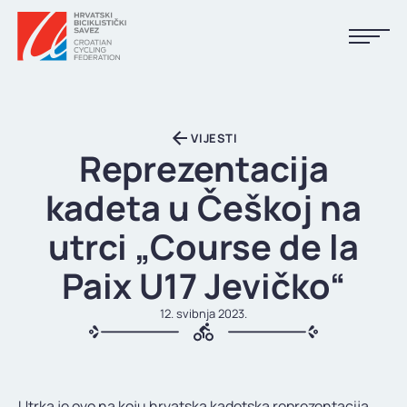
NASLOVNA
VIJESTI
VIJESTI
Reprezentacija
KALENDAR
kadeta u Češkoj na
REZULTATI
utrci „Course de la
KLUBOVI
Paix U17 Jevičko“
TIJELA HBS-A
12. svibnja 2023.
DOKUMENTI
LINKOVI
Utrka je ovo na koju hrvatska kadetska reprezentacija