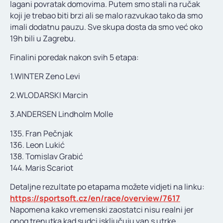
lagani povratak domovima. Putem smo stali na ručak
koji je trebao biti brzi ali se malo razvukao tako da smo
imali dodatnu pauzu. Sve skupa dosta da smo već oko
19h bili u Zagrebu.
Finalini poredak nakon svih 5 etapa:
1.WINTER Zeno Levi
2.WLODARSKI Marcin
3.ANDERSEN Lindholm Molle
135. Fran Pečnjak
136. Leon Lukić
138. Tomislav Grabić
144. Maris Scariot
Detaljne rezultate po etapama možete vidjeti na linku:
https://sportsoft.cz/en/race/overview/7617
Napomena kako vremenski zaostatci nisu realni jer
onog trenutka kad sudci isključuju van s utrke