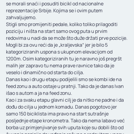
se morali snaći i posuditi bicikl od nacionalne
reprezentacije Srbije. Kojima se i ovim putem
zahvaljujemo.
Stigli smo promijeniti pedale, koliko toliko prilagoditi
poziciju i ništa na start samo ovog puta u prvim
redovima u nadi da se može što duže držati prve pozicije.
Mogli bi za ovu reći da je „kraljevska“ jer je bilo 5
kategoriziranih uspona s ukupnom elevacijom od
1200m. Osim kategoriziranih tu je naravno još pregršt
malih jer zapravo tu nema prave ravnice tako da je
veselo i dinamično od starta do cilja.
Danas kao i drugu etapu podijelili smo se kombi ide na
feed zonu a auto ostaje u pratnji. Tako da je danas Ivan
išao s autom a ja na feed zonu.
Kao i za svaku etapu glavni cilj je da nitko ne padne i da
dođu do cilja u jednom komadu. Danas pogotovo jer
samo 150 biciklista ima pravo na start sutrašnje
posljednje etape kronometra. Tako da nema labavo već
borba uz primjenjivanje svih uputa koje su dobili što od