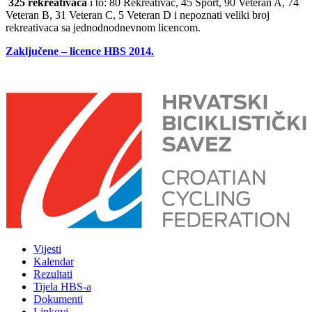
325 rekreativaca
i to: 80 Rekreativac, 45 Sport, 90 Veteran A, 74
Veteran B, 31 Veteran C, 5 Veteran D i nepoznati veliki broj
rekreativaca sa jednodnodnevnom licencom.
Zaključene – licence HBS 2014.
Vijesti
Kalendar
Rezultati
Tijela HBS-a
Dokumenti
Linkovi