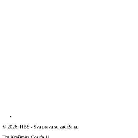
© 2026. HBS - Sva prava su zadržana.
Trg Krešimira Ćosića 11,