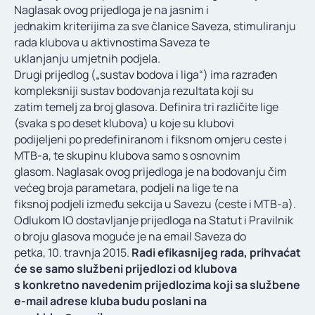
Naglasak ovog prijedloga je na jasnim i
jednakim kriterijima za sve članice Saveza, stimuliranju
rada klubova u aktivnostima Saveza te
uklanjanju umjetnih podjela.
Drugi prijedlog („sustav bodova i liga“) ima razrađen
kompleksniji sustav bodovanja rezultata koji su
zatim temelj za broj glasova. Definira tri različite lige
(svaka s po deset klubova) u koje su klubovi
podijeljeni po predefiniranom i fiksnom omjeru ceste i
MTB-a, te skupinu klubova samo s osnovnim
glasom. Naglasak ovog prijedloga je na bodovanju čim
većeg broja parametara, podjeli na lige te na
fiksnoj podjeli između sekcija u Savezu (ceste i MTB-a).
Odlukom IO dostavljanje prijedloga na Statut i Pravilnik
o broju glasova moguće je na email Saveza do
petka, 10. travnja 2015.
Radi efikasnijeg rada, prihvaćat
će se samo službeni prijedlozi od klubova
s
konkretno navedenim prijedlozima koji sa službene
e-mail adrese kluba budu poslani na