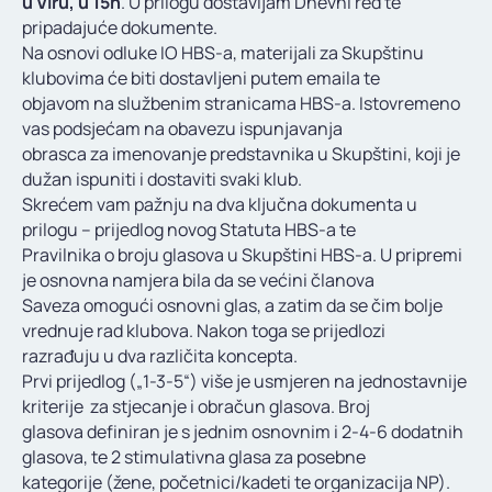
u Viru, u 15h
. U prilogu dostavljam Dnevni red te
KONTAKT
pripadajuće dokumente.
Na osnovi odluke IO HBS-a, materijali za Skupštinu
klubovima će biti dostavljeni putem emaila te
objavom na službenim stranicama HBS-a. Istovremeno
vas podsjećam na obavezu ispunjavanja
obrasca za imenovanje predstavnika u Skupštini, koji je
dužan ispuniti i dostaviti svaki klub.
Skrećem vam pažnju na dva ključna dokumenta u
prilogu – prijedlog novog Statuta HBS-a te
Pravilnika o broju glasova u Skupštini HBS-a. U pripremi
je osnovna namjera bila da se većini članova
Saveza omogući osnovni glas, a zatim da se čim bolje
vrednuje rad klubova. Nakon toga se prijedlozi
razrađuju u dva različita koncepta.
Prvi prijedlog („1-3-5“) više je usmjeren na jednostavnije
kriterije za stjecanje i obračun glasova. Broj
glasova definiran je s jednim osnovnim i 2-4-6 dodatnih
glasova, te 2 stimulativna glasa za posebne
kategorije (žene, početnici/kadeti te organizacija NP).