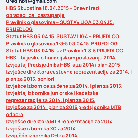
ured.hbs@gmail.com
HBS Skupstina 18.04.2015 – Dnevni red
obrazac_za_zastupanje
Pravilnik o glasovima – SUSTAV LIGA 03.04.15.
PRIJEDLOG
Statut HBS 03.04.15. SUSTAV LIGA – PRIJEDLOG
Pravilnik o glasovima 1-3-5 03.04.15. PRIJEDLOG
Statut HBS 03.04.15. uz Pravilnik 1-3-5 PRIJEDLOG
HBS – biljeske o financijskom poslovanju 2014
Izvjestaj Predsjednika HBS-a za 2014 i plan 2015
Izvješće direktora cestovne reprezentacije za 2014. i
plan za 2015. seniori
Izvješće izbornice za žene za 2014. i plan za 2015.
Izvještaj izbornika juniorske i kadetske
reprezentacije za 2014. i plan za 2015.
Izvješće za 2014 i plan za 2015 predsjednika MTB
odbora
Izvješće direktora MTB reprezntacije za 2014
Izvješće izbornika XC za 2014
Izviješće izbornika DH za 2014