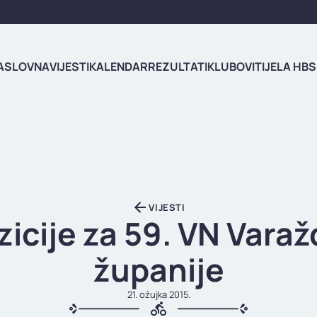
ASLOVNA
VIJESTI
KALENDAR
REZULTATI
KLUBOVI
TIJELA HBS
VIJESTI
icije za 59. VN Vara
županije
21. ožujka 2015.