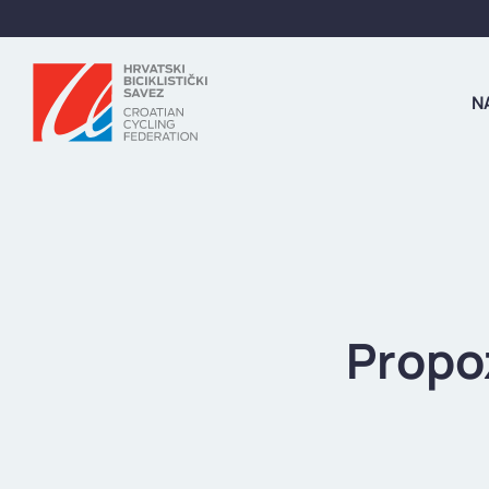
N
Propoz