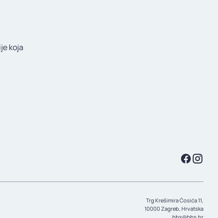
je koja
Trg Krešimira Ćosića 11,
10000 Zagreb, Hrvatska
hbs@hbs.hr