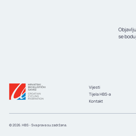
Objavlj
se bodu
Vijesti
Tijela HBS-a
Kontakt
© 2026. HBS - Sva prava su zadržana.