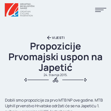
NASLOVNA
VIJESTI
VIJESTI
Propozicije
KALENDAR
Prvomajski uspon na
REZULTATI
Japetić
KLUBOVI
24. travnja 2015.
TIJELA HBS-A
DOKUMENTI
Dobili smo propozicije za prvo MTB NP ove godine. MTB
LINKOVI
Uphill prvenstvo Hrvatske održati će se na Japetiću 1.