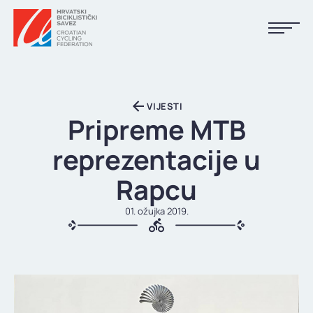
NASLOVNA
VIJESTI
VIJESTI
Pripreme MTB
KALENDAR
reprezentacije u
REZULTATI
Rapcu
KLUBOVI
01. ožujka 2019.
TIJELA HBS-A
DOKUMENTI
LINKOVI