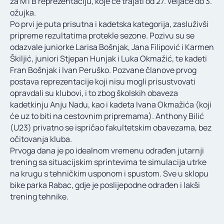
za MTB reprezentaciju, koje će trajati od 27. veljače do 3.
ožujka.
Po prvi je puta prisutna i kadetska kategorija, zasluživši
pripreme rezultatima protekle sezone. Pozivu su se
odazvale juniorke Larisa Bošnjak, Jana Filipović i Karmen
Škiljić, juniori Stjepan Hunjak i Luka Okmažić, te kadeti
Fran Bošnjak i Ivan Peruško. Pozvane članove prvog
postava reprezentacije koji nisu mogli prisustvovati
opravdali su klubovi, i to zbog školskih obaveza
kadetkinju Anju Nadu, kao i kadeta Ivana Okmažića (koji
će uz to biti na cestovnim pripremama). Anthony Bilić
(U23) privatno se ispričao fakultetskim obavezama, bez
očitovanja kluba.
Prvoga dana je po idealnom vremenu odrađen jutarnji
trening sa situacijskim sprintevima te simulacija utrke
na krugu s tehničkim usponom i spustom. Sve u sklopu
bike parka Rabac, gdje je poslijepodne odrađen i lakši
trening tehnike.