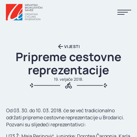
NASLOVNA
VIJESTI
VIJESTI
Pripreme cestovne
KALENDAR
reprezentacije
REZULTATI
19. veljače 2018.
KLUBOVI
TIJELA HBS-A
Od 03. 30. do 10. 03. 2018. će se već tradicionalno
DOKUMENTI
održati pripreme cestovne reprezentacije u Brodarici.
Pozvani su slijedeći reprezentativci:
LINKOVI
U23 Ž: Maja Perinović, juniorke: Dorotea Čargonja, Karla