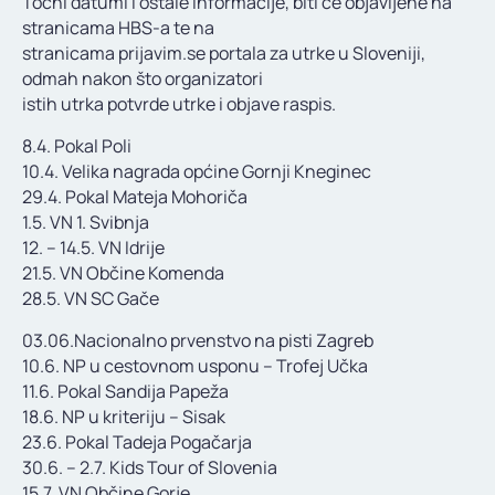
Točni datumi i ostale informacije, biti će objavljene na
KONTAKT
stranicama HBS-a te na
stranicama prijavim.se portala za utrke u Sloveniji,
odmah nakon što organizatori
istih utrka potvrde utrke i objave raspis.
8.4. Pokal Poli
10.4. Velika nagrada općine Gornji Kneginec
29.4. Pokal Mateja Mohoriča
1.5. VN 1. Svibnja
12. – 14.5. VN Idrije
21.5. VN Občine Komenda
28.5. VN SC Gače
03.06.Nacionalno prvenstvo na pisti Zagreb
10.6. NP u cestovnom usponu – Trofej Učka
11.6. Pokal Sandija Papeža
18.6. NP u kriteriju – Sisak
23.6. Pokal Tadeja Pogačarja
30.6. – 2.7. Kids Tour of Slovenia
15.7. VN Občine Gorje