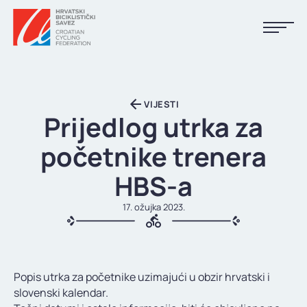
NASLOVNA
VIJESTI
VIJESTI
Prijedlog utrka za
KALENDAR
početnike trenera
REZULTATI
HBS-a
KLUBOVI
17. ožujka 2023.
TIJELA HBS-A
DOKUMENTI
Popis utrka za početnike uzimajući u obzir hrvatski i
LINKOVI
slovenski kalendar.