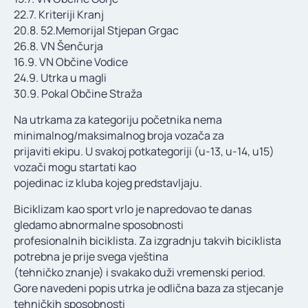
22.7. Kriteriji Kranj
20.8. 52.Memorijal Stjepan Grgac
26.8. VN Šenčurja
16.9. VN Občine Vodice
24.9. Utrka u magli
30.9. Pokal Občine Straža
Na utrkama za kategoriju početnika nema
minimalnog/maksimalnog broja vozača za
prijaviti ekipu. U svakoj potkategoriji (u-13, u-14, u15)
vozači mogu startati kao
pojedinac iz kluba kojeg predstavljaju.
Biciklizam kao sport vrlo je napredovao te danas
gledamo abnormalne sposobnosti
profesionalnih biciklista. Za izgradnju takvih biciklista
potrebna je prije svega vještina
(tehničko znanje) i svakako duži vremenski period.
Gore navedeni popis utrka je odlična baza za stjecanje
tehničkih sposobnosti