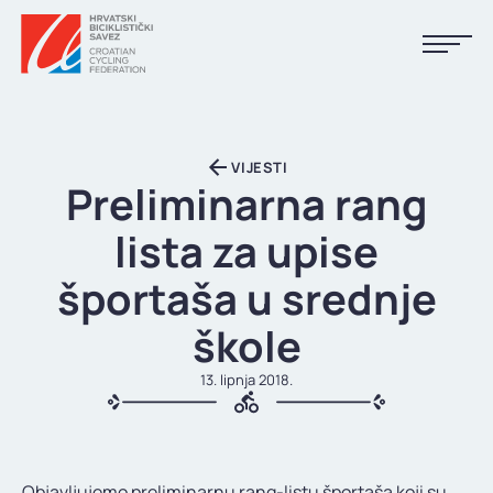
NASLOVNA
VIJESTI
VIJESTI
Preliminarna rang
KALENDAR
lista za upise
REZULTATI
športaša u srednje
KLUBOVI
škole
TIJELA HBS-A
13. lipnja 2018.
DOKUMENTI
LINKOVI
Objavljujemo preliminarnu rang-listu športaša koji su