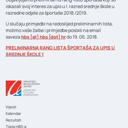
KONTAKT
iskazali svoj interes za upis u I. razred srednje škole u
razredne odjele za športaše 2018./2019.
U slučaju primjedbi na redoslijed preliminarnih lista,
molimo vaše žalbe i primjedbe poslati na email
saveza
hbs [at] hbs [dot] hr
do 19. 06. 2018.
PRELIMINARNA RANG LISTA ŠPORTAŠA ZA UPIS U
SREDNJE ŠKOLE 1
Vijesti
Kalendar
Rezultati
Tijela HBS-a