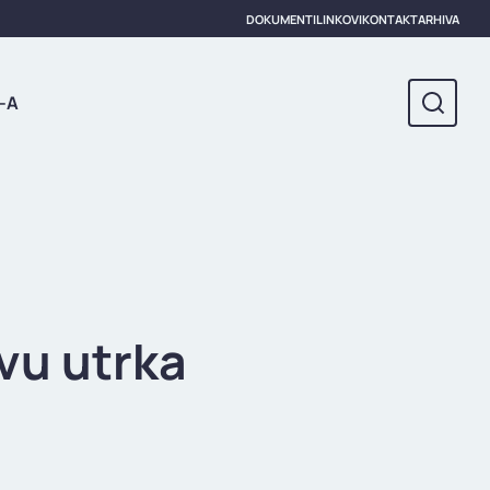
DOKUMENTI
LINKOVI
KONTAKT
ARHIVA
-A
avu utrka