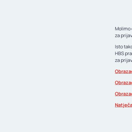
Molimo o
za prija
Isto tak
HBS pra
za prijav
Obrazac
Obrazac
Obrazac
Natječa