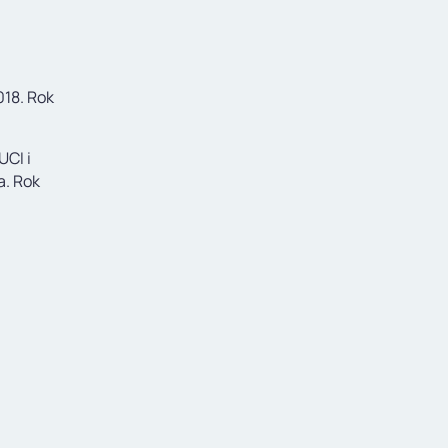
018. Rok
UCI i
a. Rok