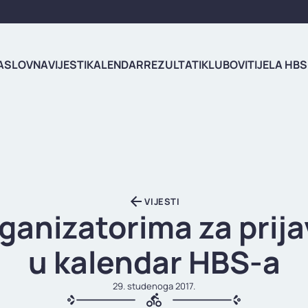
ASLOVNA
VIJESTI
KALENDAR
REZULTATI
KLUBOVI
TIJELA HBS
VIJESTI
ganizatorima za prij
u kalendar HBS-a
29. studenoga 2017.