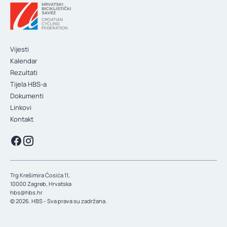
KONTAKT
Vijesti
Kalendar
Rezultati
Tijela HBS-a
Dokumenti
Linkovi
Kontakt
Trg Krešimira Ćosića 11,
10000 Zagreb, Hrvatska
hbs@hbs.hr
© 2026. HBS - Sva prava su zadržana.