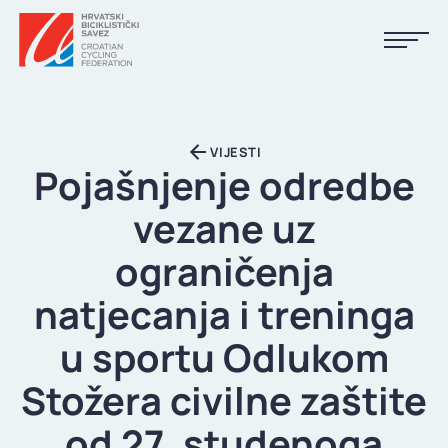
NASLOVNA
VIJESTI
VIJESTI
Pojašnjenje odredbe
KALENDAR
vezane uz
REZULTATI
ograničenja
KLUBOVI
natjecanja i treninga
TIJELA HBS-A
u sportu Odlukom
DOKUMENTI
Stožera civilne zaštite
LINKOVI
od 27. studenoga