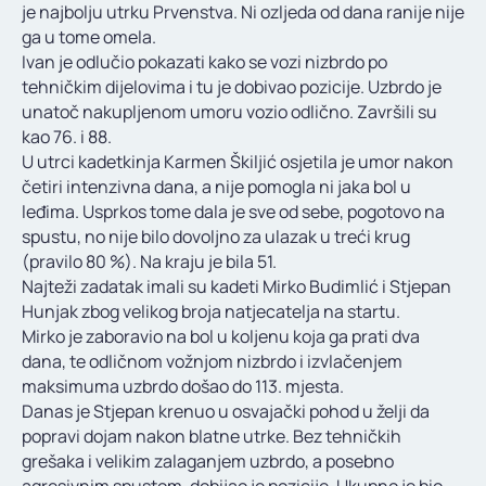
je najbolju utrku Prvenstva. Ni ozljeda od dana ranije nije
ga u tome omela.
Ivan je odlučio pokazati kako se vozi nizbrdo po
tehničkim dijelovima i tu je dobivao pozicije. Uzbrdo je
unatoč nakupljenom umoru vozio odlično. Završili su
kao 76. i 88.
U utrci kadetkinja Karmen Škiljić osjetila je umor nakon
četiri intenzivna dana, a nije pomogla ni jaka bol u
leđima. Usprkos tome dala je sve od sebe, pogotovo na
spustu, no nije bilo dovoljno za ulazak u treći krug
(pravilo 80 %). Na kraju je bila 51.
Najteži zadatak imali su kadeti Mirko Budimlić i Stjepan
Hunjak zbog velikog broja natjecatelja na startu.
Mirko je zaboravio na bol u koljenu koja ga prati dva
dana, te odličnom vožnjom nizbrdo i izvlačenjem
maksimuma uzbrdo došao do 113. mjesta.
Danas je Stjepan krenuo u osvajački pohod u želji da
popravi dojam nakon blatne utrke. Bez tehničkih
grešaka i velikim zalaganjem uzbrdo, a posebno