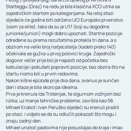
KONTAKT
Statteggu (Graz) na redu je bila klasična XCO utrka sa
zajedničkim startom po kategorijama. Na istoj stazi
sljedeće će godine biti održano UCI Europsko prvenstvo
(osim za elite), tako da su je U17 (koji su dogodine
juniorke/juniori) mogli dobro upoznati. Startne pozicije
određene su prema rezultatima protekla tri dana, a s
obzirom na veliki broj natjecatelja (kadeti preko 140)
očekivala se gužva u prvoj polovici kruga. Zajednički
dogovor večer prije bio je napasti od početka bez
kalkulacije i pokušati popraviti pozicije, bez obzira što na
startu nismo bili u prvim redovima.
Nakon kišne epizode prije dva dana, svanuo je sunčan
dan i staza je bila skoro pa idealna.
Prva je krenula Ida Trstenjak, te sigurnom vožnjom bez
rizika, uz manje tehničke probleme, završila kao 58.
Mihael Krobot i Ivan Peruško sljedeći su krenuli prašiti
po stazi, i vidjelo se da su odlučili pokazati što mogu i
znaju zadnji dan.
Mihael unatoč padovima nije posustajao do kraja i imao