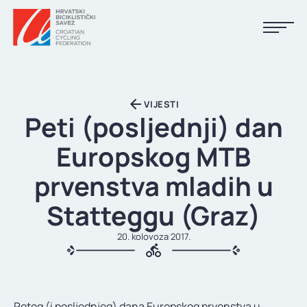
NASLOVNA
VIJESTI
VIJESTI
Peti (posljednji) dan
KALENDAR
Europskog MTB
REZULTATI
prvenstva mladih u
KLUBOVI
Statteggu (Graz)
TIJELA HBS-A
20. kolovoza 2017.
DOKUMENTI
LINKOVI
Petog (i posljednjeg) dana Europskog prvenstva u