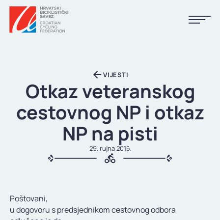
NASLOVNA
VIJESTI
VIJESTI
Otkaz veteranskog
KALENDAR
cestovnog NP i otkaz
REZULTATI
NP na pisti
KLUBOVI
29. rujna 2015.
TIJELA HBS-A
DOKUMENTI
Poštovani,
LINKOVI
u dogovoru s predsjednikom cestovnog odbora