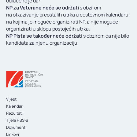
odlučeno je da:
KONTAKT
NP za Veterane neće se održati
s obzirom
na otkazivanje preostalih utrka u cestovnom kalendaru
na kojima je moguće organizirati NP, a nije moguće
organizirati u sklopu postojećih utrka.
NP Pista se također neće održati
s obzirom da nije bilo
kandidata za njenu organizaciju.
Vijesti
Kalendar
Rezultati
Tijela HBS-a
Dokumenti
Linkovi