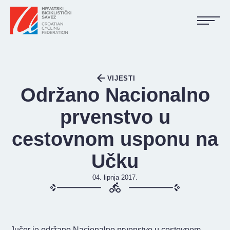
NASLOVNA
VIJESTI
VIJESTI
Održano Nacionalno
KALENDAR
prvenstvo u
REZULTATI
cestovnom usponu na
KLUBOVI
Učku
TIJELA HBS-A
04. lipnja 2017.
DOKUMENTI
LINKOVI
Jučer je održano Nacionalno prvenstvo u cestovnom