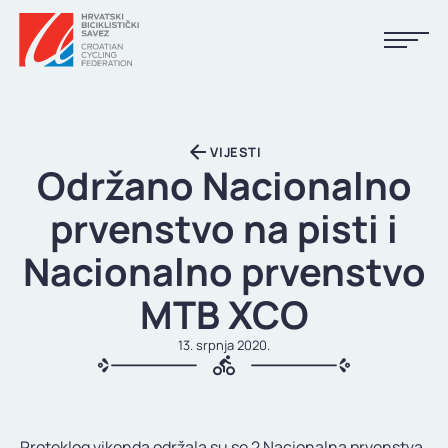
NASLOVNA
VIJESTI
VIJESTI
Održano Nacionalno
KALENDAR
prvenstvo na pisti i
REZULTATI
Nacionalno prvenstvo
KLUBOVI
MTB XCO
TIJELA HBS-A
13. srpnja 2020.
DOKUMENTI
LINKOVI
Proteklog vikenda održala su se 2 Nacionalna prvenstva.