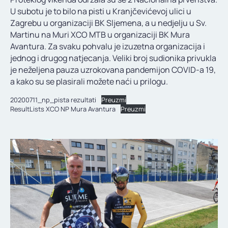
KONTAKT
U subotu je to bilo na pisti u Kranjčevićevoj ulici u
Zagrebu u organizaciji BK Sljemena, a u nedjelju u Sv.
Martinu na Muri XCO MTB u organizaciji BK Mura
Avantura. Za svaku pohvalu je izuzetna organizacija i
jednog i drugog natjecanja. Veliki broj sudionika privukla
je neželjena pauza uzrokovana pandemijon COVID-a 19,
a kako su se plasirali možete naći u prilogu.
20200711_np_pista rezultati
Preuzmi
ResultLists XCO NP Mura Avantura
Preuzmi