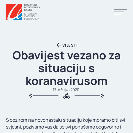
NASLOVNA
VIJESTI
VIJESTI
Obavijest vezano za
KALENDAR
situaciju s
REZULTATI
koranavirusom
KLUBOVI
17. ožujka 2020.
TIJELA HBS-A
DOKUMENTI
S obzirom na novonastalu situaciju koje moramo biti svi
LINKOVI
svjesni, pozivamo vas da se svi ponašamo odgovorno i