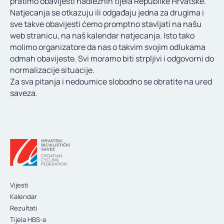
pratimo obavijesti nadležnih tijela Republike Hrvatske.
KONTAKT
Natjecanja se otkazuju ili odgađaju jedna za drugima i
sve takve obavijesti ćemo promptno stavljati na našu
web stranicu, na naš kalendar natjecanja. Isto tako
molimo organizatore da nas o takvim svojim odlukama
odmah obavijeste. Svi moramo biti strpljivi i odgovorni do
normalizacije situacije.
Za sva pitanja i nedoumice slobodno se obratite na ured
saveza.
Vijesti
Kalendar
Rezultati
Tijela HBS-a