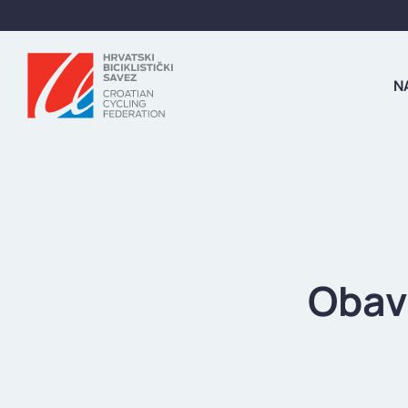
N
Obav