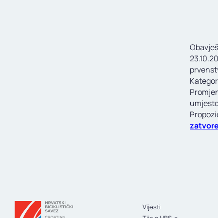
Obavješ
23.10.20
prvenst
Kategori
Promjen
umjesto 
Propozi
zatvor
Vijesti
Tijela HBS-a