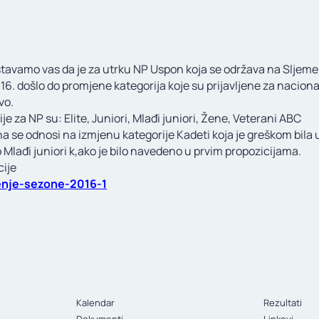
tavamo vas da je za utrku NP Uspon koja se održava na Sljem
16. došlo do promjene kategorija koje su prijavljene za nacion
vo.
je za NP su: Elite, Juniori, Mlađi juniori, Žene, Veterani ABC
a se odnosi na izmjenu kategorije Kadeti koja je greškom bila
Mlađi juniori k,ako je bilo navedeno u prvim propozicijama.
cije
enje-sezone-2016-1
Kalendar
Rezultati
Dokumenti
Linkovi