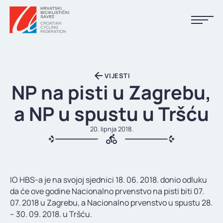
NASLOVNA
VIJESTI
VIJESTI
NP na pisti u Zagrebu,
KALENDAR
a NP u spustu u Tršću
REZULTATI
20. lipnja 2018.
KLUBOVI
TIJELA HBS-A
IO HBS-a je na svojoj sjednici 18. 06. 2018. donio odluku
DOKUMENTI
da će ove godine Nacionalno prvenstvo na pisti biti 07.
07. 2018 u Zagrebu, a Nacionalno prvenstvo u spustu 28.
LINKOVI
– 30. 09. 2018. u Tršću.