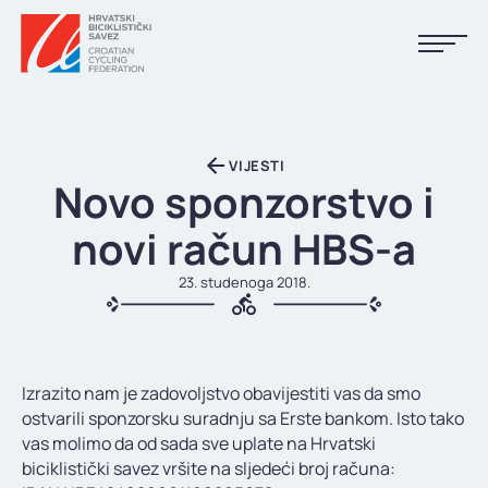
NASLOVNA
VIJESTI
VIJESTI
Novo sponzorstvo i
KALENDAR
novi račun HBS-a
REZULTATI
23. studenoga 2018.
KLUBOVI
TIJELA HBS-A
Izrazito nam je zadovoljstvo obavijestiti vas da smo
DOKUMENTI
ostvarili sponzorsku suradnju sa Erste bankom. Isto tako
vas molimo da od sada sve uplate na Hrvatski
LINKOVI
biciklistički savez vršite na sljedeći broj računa: