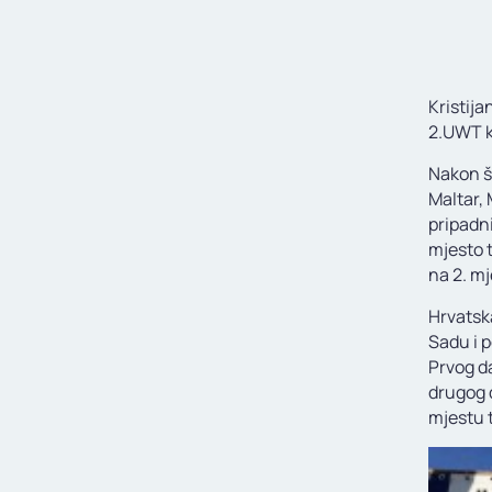
Kristij
2.UWT k
Nakon št
Maltar, 
pripadni
mjesto 
na 2. mj
Hrvatsk
Sadu i 
Prvog d
drugog d
mjestu 