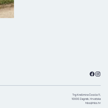
Trg Krešimira Ćosića 11,
10000 Zagreb, Hrvatska
hbs@hbs.hr