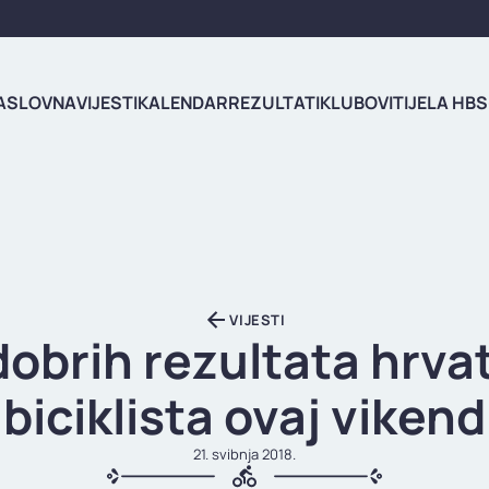
ASLOVNA
VIJESTI
KALENDAR
REZULTATI
KLUBOVI
TIJELA HBS
VIJESTI
dobrih rezultata hrva
biciklista ovaj vikend
21. svibnja 2018.