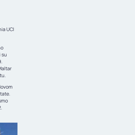
nia UCI
no
i su
9.
Maltar
tu.
 Novom
tate.
 smo
.