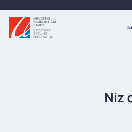
N
Niz 