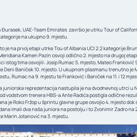
an Đurasek, UAE-Team Emirates završio je utrku Tour of Califor
ategorije na ukupno 9. mjestu.
o je na prvoj etapi utrke Tou of Albania UCI 2.2 kategorije Bru
Meridiana Kamen Pazin osvoji odlično 2. mjesto na drugoj etap
ci istog tima osvojili: Josip Rumac 5. mjesto, Mateo Franković 
te Deni Baniček 10. mjesto. U ukupnom plasmanu trenutno je 
estu, Rumac na 9. mjestu te Franković i Baniček na 11. i 12 mjes
a juniorska reprezentacija nastupila je na dvodnevnoj utrci u
pod vodstvom trenera HBS-a Ante Radića postigla odlične rezul
ana je Roko Fržop u šprintu glavne grupe osvojio 4. mjesto dok
ana imali dva naša juniora na postolju i to Zvonimir Zadro na 2
te Marin Jotanović na 3. mjestu.