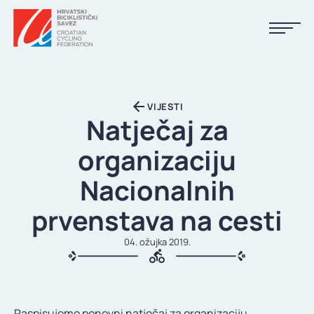
NASLOVNA
VIJESTI
VIJESTI
Natječaj za
KALENDAR
organizaciju
REZULTATI
Nacionalnih
KLUBOVI
prvenstava na cesti
TIJELA HBS-A
04. ožujka 2019.
DOKUMENTI
LINKOVI
Raspisujemo ponovni natječaj za organizaciju