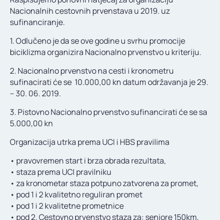
KONTAKT
Nacionalnih cestovnih prvenstava u 2019. uz
sufinanciranje.
1. Odlučeno je da se ove godine u svrhu promocije
biciklizma organizira Nacionalno prvenstvo u kriteriju.
2. Nacionalno prvenstvo na cesti i kronometru
sufinacirati će se 10.000,00 kn datum održavanja je 29.
– 30. 06. 2019.
3. Pistovno Nacionalno prvenstvo sufinancirati će se sa
5.000,00 kn
Organizacija utrka prema UCI i HBS pravilima
• pravovremen start i brza obrada rezultata,
• staza prema UCI pravilniku
• za kronometar staza potpuno zatvorena za promet,
• pod 1 i 2 kvalitetno reguliran promet
• pod 1 i 2 kvalitetne prometnice
• pod 2. Cestovno prvenstvo staza za: seniore 150km,