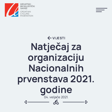
NASLOVNA
VIJESTI
VIJESTI
Natječaj za
KALENDAR
organizaciju
REZULTATI
Nacionalnih
KLUBOVI
prvenstava 2021.
TIJELA HBS-A
godine
DOKUMENTI
04. veljače 2021.
LINKOVI