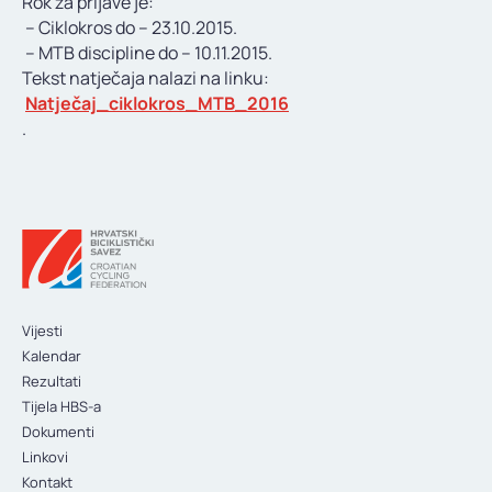
Rok za prijave je:
KONTAKT
– Ciklokros do – 23.10.2015.
– MTB discipline do – 10.11.2015.
Tekst natječaja nalazi na linku:
Natječaj_ciklokros_MTB_2016
.
Vijesti
Kalendar
Rezultati
Tijela HBS-a
Dokumenti
Linkovi
Kontakt