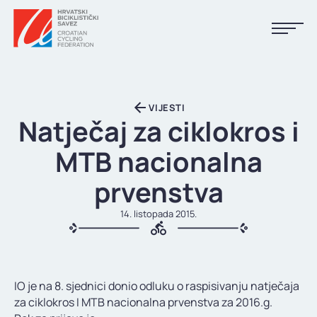
NASLOVNA
VIJESTI
VIJESTI
Natječaj za ciklokros i
KALENDAR
MTB nacionalna
REZULTATI
prvenstva
KLUBOVI
14. listopada 2015.
TIJELA HBS-A
DOKUMENTI
IO je na 8. sjednici donio odluku o raspisivanju natječaja
LINKOVI
za ciklokros I MTB nacionalna prvenstva za 2016.g.