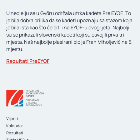
KONTAKT
U nedjelju se u Győru održala utrka kadeta Pre EYOF. To
je bila dobra prilika da se kadeti upoznaju sa stazom koja
je bila ista kao što će biti i na EYOF-u ovog ljeta. Najbolji
su se prikazali slovenski kadeti koji su osvojili prva tri
mjesta. Naš najbolje plasirani bio je Fran Miholjević na 5.
mjestu.
Rezultati PreEYOF
Vijesti
Kalendar
Rezultati