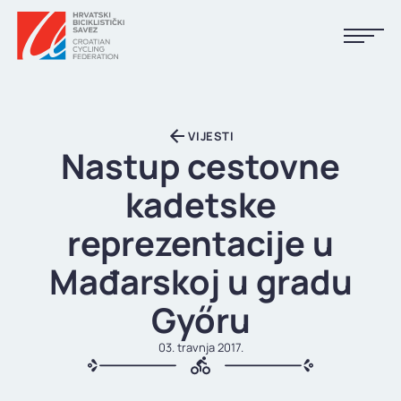
NASLOVNA
VIJESTI
VIJESTI
Nastup cestovne
KALENDAR
kadetske
REZULTATI
reprezentacije u
KLUBOVI
Mađarskoj u gradu
TIJELA HBS-A
Győru
DOKUMENTI
03. travnja 2017.
LINKOVI