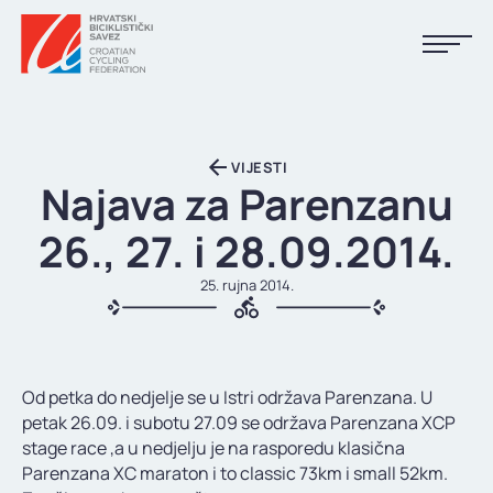
NASLOVNA
VIJESTI
VIJESTI
Najava za Parenzanu
KALENDAR
26., 27. i 28.09.2014.
REZULTATI
25. rujna 2014.
KLUBOVI
TIJELA HBS-A
Od petka do nedjelje se u Istri održava Parenzana. U
DOKUMENTI
petak 26.09. i subotu 27.09 se održava Parenzana XCP
stage race ,a u nedjelju je na rasporedu klasična
LINKOVI
Parenzana XC maraton i to classic 73km i small 52km.