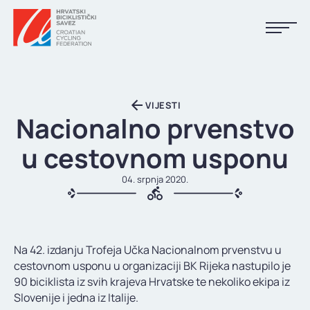
NASLOVNA
VIJESTI
VIJESTI
Nacionalno prvenstvo
KALENDAR
u cestovnom usponu
REZULTATI
04. srpnja 2020.
KLUBOVI
TIJELA HBS-A
Na 42. izdanju Trofeja Učka Nacionalnom prvenstvu u
DOKUMENTI
cestovnom usponu u organizaciji BK Rijeka nastupilo je
90 biciklista iz svih krajeva Hrvatske te nekoliko ekipa iz
LINKOVI
Slovenije i jedna iz Italije.