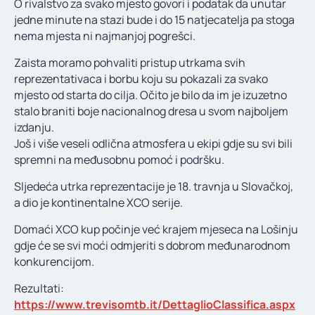
O rivalstvo za svako mjesto govori i podatak da unutar
jedne minute na stazi bude i do 15 natjecatelja pa stoga
nema mjesta ni najmanjoj pogrešci.
Zaista moramo pohvaliti pristup utrkama svih
reprezentativaca i borbu koju su pokazali za svako
mjesto od starta do cilja. Očito je bilo da im je izuzetno
stalo braniti boje nacionalnog dresa u svom najboljem
izdanju.
Još i više veseli odlična atmosfera u ekipi gdje su svi bili
spremni na međusobnu pomoć i podršku.
Sljedeća utrka reprezentacije je 18. travnja u Slovačkoj,
a dio je kontinentalne XCO serije.
Domaći XCO kup počinje već krajem mjeseca na Lošinju
gdje će se svi moći odmjeriti s dobrom međunarodnom
konkurencijom.
Rezultati:
https://www.trevisomtb.it/DettaglioClassifica.aspx