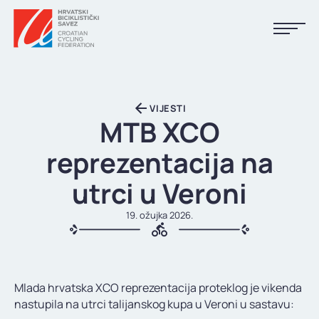
NASLOVNA
VIJESTI
VIJESTI
MTB XCO
KALENDAR
reprezentacija na
REZULTATI
utrci u Veroni
KLUBOVI
19. ožujka 2026.
TIJELA HBS-A
DOKUMENTI
Mlada hrvatska XCO reprezentacija proteklog je vikenda
LINKOVI
nastupila na utrci talijanskog kupa u Veroni u sastavu: