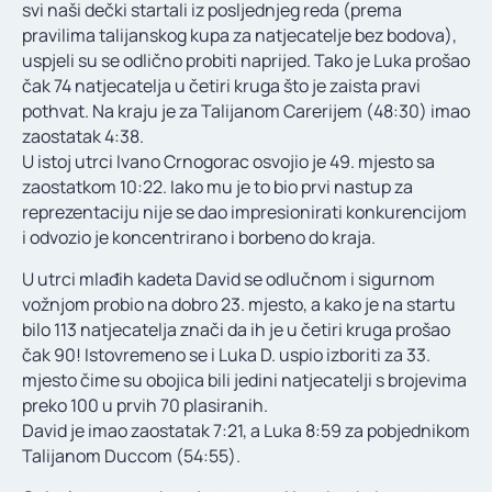
svi naši dečki startali iz posljednjeg reda (prema
pravilima talijanskog kupa za natjecatelje bez bodova),
uspjeli su se odlično probiti naprijed. Tako je Luka prošao
čak 74 natjecatelja u četiri kruga što je zaista pravi
pothvat. Na kraju je za Talijanom Carerijem (48:30) imao
zaostatak 4:38.
U istoj utrci Ivano Crnogorac osvojio je 49. mjesto sa
zaostatkom 10:22. Iako mu je to bio prvi nastup za
reprezentaciju nije se dao impresionirati konkurencijom
i odvozio je koncentrirano i borbeno do kraja.
U utrci mlađih kadeta David se odlučnom i sigurnom
vožnjom probio na dobro 23. mjesto, a kako je na startu
bilo 113 natjecatelja znači da ih je u četiri kruga prošao
čak 90! Istovremeno se i Luka D. uspio izboriti za 33.
mjesto čime su obojica bili jedini natjecatelji s brojevima
preko 100 u prvih 70 plasiranih.
David je imao zaostatak 7:21, a Luka 8:59 za pobjednikom
Talijanom Duccom (54:55).