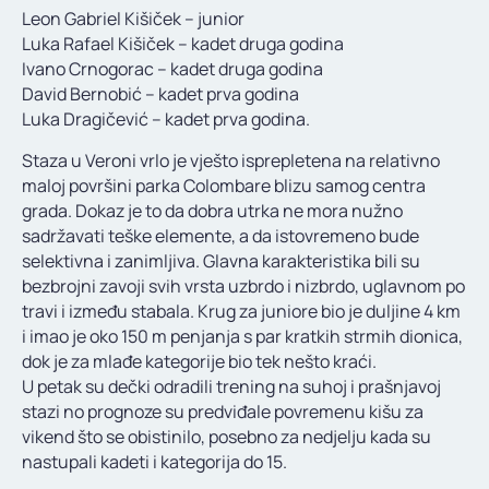
KONTAKT
Leon Gabriel Kišiček – junior
Luka Rafael Kišiček – kadet druga godina
Ivano Crnogorac – kadet druga godina
David Bernobić – kadet prva godina
Luka Dragičević – kadet prva godina.
Staza u Veroni vrlo je vješto isprepletena na relativno
maloj površini parka Colombare blizu samog centra
grada. Dokaz je to da dobra utrka ne mora nužno
sadržavati teške elemente, a da istovremeno bude
selektivna i zanimljiva. Glavna karakteristika bili su
bezbrojni zavoji svih vrsta uzbrdo i nizbrdo, uglavnom po
travi i između stabala. Krug za juniore bio je duljine 4 km
i imao je oko 150 m penjanja s par kratkih strmih dionica,
dok je za mlađe kategorije bio tek nešto kraći.
U petak su dečki odradili trening na suhoj i prašnjavoj
stazi no prognoze su predviđale povremenu kišu za
vikend što se obistinilo, posebno za nedjelju kada su
nastupali kadeti i kategorija do 15.