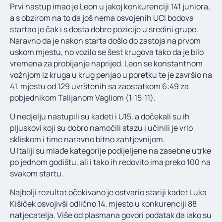
Prvi nastup imao je Leon u jakoj konkurenciji 141 juniora,
a s obzirom na to da još nema osvojenih UCI bodova
startao je čak i s dosta dobre pozicije u sredini grupe.
Naravno da je nakon starta došlo do zastoja na prvom
uskom mjestu, no vozilo se šest krugova tako da je bilo
vremena za probijanje naprijed. Leon se konstantnom
vožnjom iz kruga u krug penjao u poretku te je završio na
41. mjestu od 129 uvrštenih sa zaostatkom 6:49 za
pobjednikom Talijanom Vagliom (1:15:11).
U nedjelju nastupili su kadeti i U15, a dočekali su ih
pljuskovi koji su dobro namočili stazu i učinili je vrlo
skliskom i time naravno bitno zahtjevnijom.
U Italiji su mlađe kategorije podijeljene na zasebne utrke
po jednom godištu, ali i tako ih redovito ima preko 100 na
svakom startu.
Najbolji rezultat očekivano je ostvario stariji kadet Luka
Kišiček osvojivši odlično 14. mjesto u konkurenciji 88
natjecatelja. Više od plasmana govori podatak da iako su