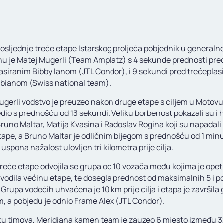
osljednje treće etape Istarskog proljeća pobjednik u general
u je Matej Mugerli (Team Amplatz) s 4 sekunde prednosti pre
asiranim Bibby Ianom (JTL Condor), i 9 sekundi pred trećeplas
abianom (Swiss national team).
ugerli vodstvo je preuzeo nakon druge etape s ciljem u Motov
edio s prednošću od 13 sekundi. Veliku borbenost pokazali su i 
runo Maltar, Matija Kvasina i Radoslav Rogina koji su napadali 
tape, a Bruno Maltar je odličnim bijegom s prednošću od 1 minu
uspona nažalost ulovljen tri kilometra prije cilja.
reće etape odvojila se grupa od 10 vozača među kojima je opet
 vodila većinu etape, te dosegla prednost od maksimalnih 5 i po
Grupa vodećih uhvaćena je 10 km prije cilja i etapa je završila
m, a pobjedu je odnio Frame Alex (JTL Condor).
ku timova, Meridiana kamen team je zauzeo 6 mjesto između 3