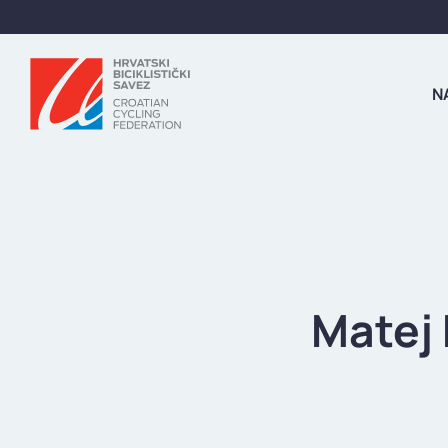
N
Matej 