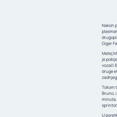
Nakon p
plasman
drugopl
Giger F
Matej M
je pobij
vozači B
druge e
zadnjeg 
Tokom t
Bruno, i
minuta. 
sprinto
U poret