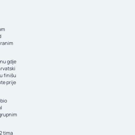
nom
d
iranim
unu gdje
hrvatski
u finišu
te prije
 bio
l
 grupnim
2 tima