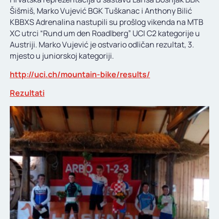
KONTAKT
Šišmiš, Marko Vujević BGK Tuškanac i Anthony Bilić
KBBXS Adrenalina nastupili su prošlog vikenda na MTB
XC utrci “Rund um den Roadlberg” UCI C2 kategorije u
Austriji. Marko Vujević je ostvario odličan rezultat, 3.
mjesto u juniorskoj kategoriji.
http://uci.ch/mountain-bike/results/
Rezultati