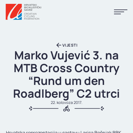
NASLOVNA
VIJESTI
VIJESTI
Marko Vujević 3. na
KALENDAR
MTB Cross Country
REZULTATI
“Rund um den
KLUBOVI
Roadlberg” C2 utrci
TIJELA HBS-A
22. kolovoza 2017.
DOKUMENTI
LINKOVI
Hrvatska reprezentacija u sastavu Larisa Bošnjak BBK