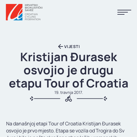
NASLOVNA
VIJESTI
VIJESTI
Kristijan Đurasek
KALENDAR
osvojio je drugu
REZULTATI
etapu Tour of Croatia
KLUBOVI
19. travnja 2017.
TIJELA HBS-A
DOKUMENTI
Na današnjoj etapi Tour of Croatia Kristijan Đurasek
LINKOVI
osvojio je prvo mjesto. Etapa se vozila od Trogira do Sv