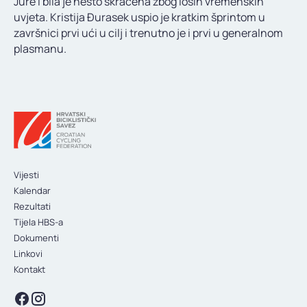
Jure i bila je nešto skračena zbog loših vremenskih
KONTAKT
uvjeta. Kristija Đurasek uspio je kratkim šprintom u
završnici prvi ući u cilj i trenutno je i prvi u generalnom
plasmanu.
Vijesti
Kalendar
Rezultati
Tijela HBS-a
Dokumenti
Linkovi
Kontakt