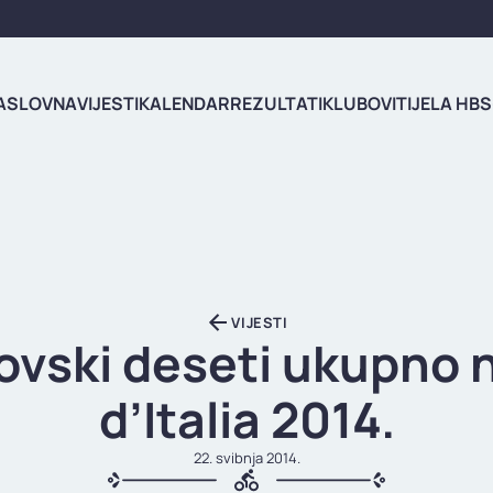
ASLOVNA
VIJESTI
KALENDAR
REZULTATI
KLUBOVI
TIJELA HBS
VIJESTI
ovski deseti ukupno 
d’Italia 2014.
22. svibnja 2014.