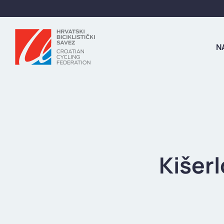
N
Kišerl