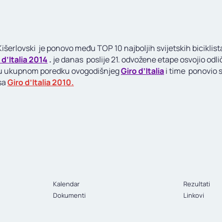
išerlovski je ponovo među TOP 10 najboljih svijetskih biciklista
 d’Italia 2014
.
je danas poslije 21. odvožene etape osvojio odli
u ukupnom poredku ovogodišnjeg
Giro d’Italia
i time ponovio 
sa
Giro d’Italia 2010.
Kalendar
Rezultati
Dokumenti
Linkovi