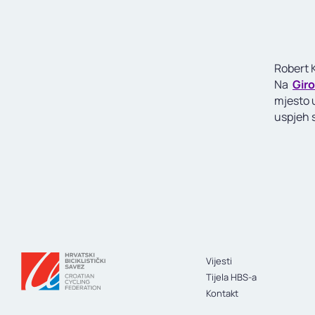
Robert K
Na
Giro
mjesto 
uspjeh 
Vijesti
Tijela HBS-a
Kontakt