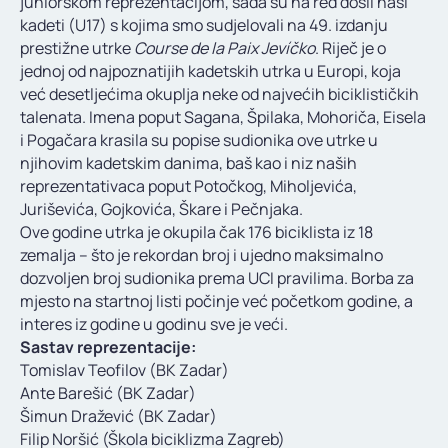
juniorskom reprezentacijom, sada su na red došli naši
KONTAKT
kadeti (U17) s kojima smo sudjelovali na 49. izdanju
prestižne utrke
Course de la Paix Jevíčko
. Riječ je o
jednoj od najpoznatijih kadetskih utrka u Europi, koja
već desetljećima okuplja neke od najvećih biciklističkih
talenata. Imena poput Sagana, Špilaka, Mohoriča, Eisela
i Pogačara krasila su popise sudionika ove utrke u
njihovim kadetskim danima, baš kao i niz naših
reprezentativaca poput Potočkog, Miholjevića,
Juriševića, Gojkovića, Škare i Pečnjaka.
Ove godine utrka je okupila čak 176 biciklista iz 18
zemalja – što je rekordan broj i ujedno maksimalno
dozvoljen broj sudionika prema UCI pravilima. Borba za
mjesto na startnoj listi počinje već početkom godine, a
interes iz godine u godinu sve je veći.
Sastav reprezentacije:
Tomislav Teofilov (BK Zadar)
Ante Barešić (BK Zadar)
Šimun Dražević (BK Zadar)
Filip Noršić (Škola biciklizma Zagreb)