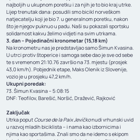
najboljih u ukupnom poretku i za njih je to bio kraj utrke.
Lijep trenutak dana: posudili smo bicikl norveškom
natjecatelju koji je bio 7. u generalnom poretku, nakon
što je njegov puknuo u padu. Naši su pokazali sportsku
solidarnost kakvu želimo vidjeti na svim utrkama.
3. dan – Pojedinačni kronometar (15,18 km)
Na kronometru nas je predstavljao samo Šimun Kvasina.
U utrci protiv štoperice i samoga sebe dao je sve od sebe
te s vremenom 21:10.76 završio na 73. mjestu (prosjek
43,0 km/h). Pobjednik etape, Maks Olenik iz Slovenije,
vozio je u prosjeku 47,2 km/h.
Ukupni poredak:
73. Šimun Kvasina – 5:08:15
DNF: Teofilov, Barešić, Noršić, Dražević, Rajković
Zaključak
Utrka poput
Course de la Paix Jevíčko
nudi vrhunski uvid
u razvoj mladih biciklista – i nama kao izbornicima i
njima kao sportašima. Znali smo da ne idemo s ekipom