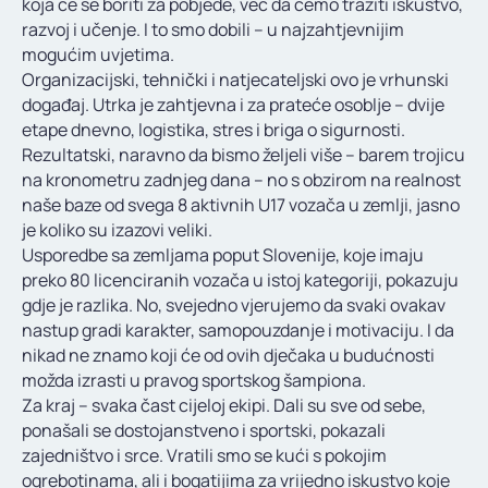
koja će se boriti za pobjede, već da ćemo tražiti iskustvo,
razvoj i učenje. I to smo dobili – u najzahtjevnijim
mogućim uvjetima.
Organizacijski, tehnički i natjecateljski ovo je vrhunski
događaj. Utrka je zahtjevna i za prateće osoblje – dvije
etape dnevno, logistika, stres i briga o sigurnosti.
Rezultatski, naravno da bismo željeli više – barem trojicu
na kronometru zadnjeg dana – no s obzirom na realnost
naše baze od svega 8 aktivnih U17 vozača u zemlji, jasno
je koliko su izazovi veliki.
Usporedbe sa zemljama poput Slovenije, koje imaju
preko 80 licenciranih vozača u istoj kategoriji, pokazuju
gdje je razlika. No, svejedno vjerujemo da svaki ovakav
nastup gradi karakter, samopouzdanje i motivaciju. I da
nikad ne znamo koji će od ovih dječaka u budućnosti
možda izrasti u pravog sportskog šampiona.
Za kraj – svaka čast cijeloj ekipi. Dali su sve od sebe,
ponašali se dostojanstveno i sportski, pokazali
zajedništvo i srce. Vratili smo se kući s pokojim
ogrebotinama, ali i bogatijima za vrijedno iskustvo koje