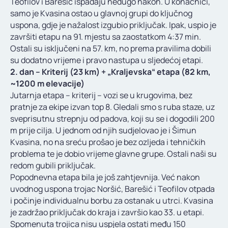
Teofilov i Barešić ispadaju nedugo nakon. U konačnici,
samo je Kvasina ostao u glavnoj grupi do ključnog
uspona, gdje je nažalost izgubio priključak. Ipak, uspio je
završiti etapu na 91. mjestu sa zaostatkom 4:37 min.
Ostali su isključeni na 57. km, no prema pravilima dobili
su dodatno vrijeme i pravo nastupa u sljedećoj etapi.
2. dan – Kriterij (23 km) + „Kraljevska“ etapa (82 km,
~1200 m elevacije)
Jutarnja etapa – kriterij – vozi se u krugovima, bez
pratnje za ekipe izvan top 8. Gledali smo s ruba staze, uz
sveprisutnu strepnju od padova, koji su se i dogodili 200
m prije cilja. U jednom od njih sudjelovao je i Šimun
Kvasina, no na sreću prošao je bez ozljeda i tehničkih
problema te je dobio vrijeme glavne grupe. Ostali naši su
redom gubili priključak.
Popodnevna etapa bila je još zahtjevnija. Već nakon
uvodnog uspona trojac Noršić, Barešić i Teofilov otpada
i počinje individualnu borbu za ostanak u utrci. Kvasina
je zadržao priključak do kraja i završio kao 33. u etapi.
Spomenuta trojica nisu uspjela ostati među 150