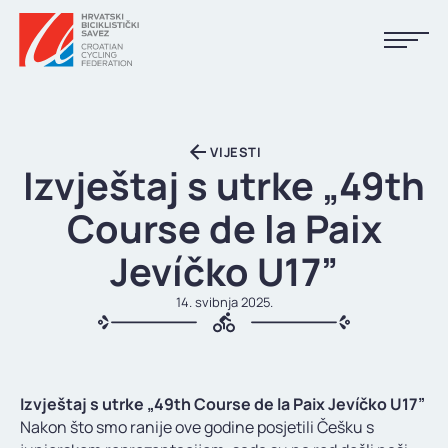
NASLOVNA
VIJESTI
VIJESTI
Izvještaj s utrke „49th
KALENDAR
Course de la Paix
REZULTATI
Jevíčko U17”
KLUBOVI
14. svibnja 2025.
TIJELA HBS-A
DOKUMENTI
Izvještaj s utrke „49th Course de la Paix Jevíčko U17”
LINKOVI
Nakon što smo ranije ove godine posjetili Češku s