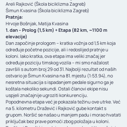
Areli Rajković (Škola biciklizma Zagreb)
Šimun Kvasina (Škola biciklizma Zagreb)
Pratnja:
Hrvoje Bošnjak, Matija Kvasina
1. dan – Prolog (1,5 km) + Etapa (82 km, ~1100 m
elevacije)
Dan započinje prologom – kratka vožnja od 1,5 km koja
određuje početne pozicije, ali i redoslijed pratnje u
koloni. Iako kratka, ova etapa ima veliki značaj jer
određuje poziciju timskog vozila – mi smo nažalost
završili s autom broj 29 od 31. Najbolji rezultat od naših
ostvario je Šimun Kvasina na 81. mjestu (1:53.94), no
nesretna situacija s ispadanjem pedale sigurno ga je
koštala nekoliko sekundi. Ostali članovi ekipe nisu
uspjeli značajnije ugroziti konkurenciju.
Popodnevna etapa već je pokazala težinu ove utrke. Već
na 5. kilometru Dražević i Rajković gube kontakt s
grupom. Noršić se našao u manjem padu i morao hvatati
priključak bez prave pomoći zbog položaja u koloni.