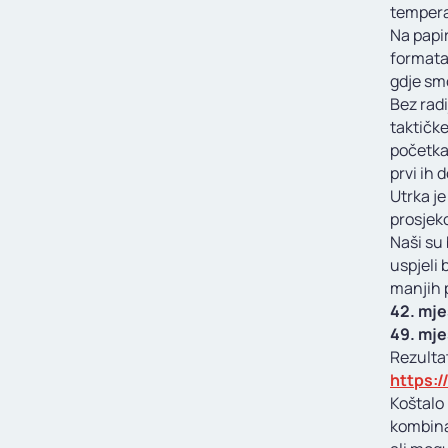
tempera
Na papir
formata
gdje smo
Bez radi
taktičke
početka,
prvi ih 
Utrka je
prosjek
Naši su 
uspjeli 
manjih p
42. mje
49. mjes
Rezultat
https:
Koštalo 
kombinac