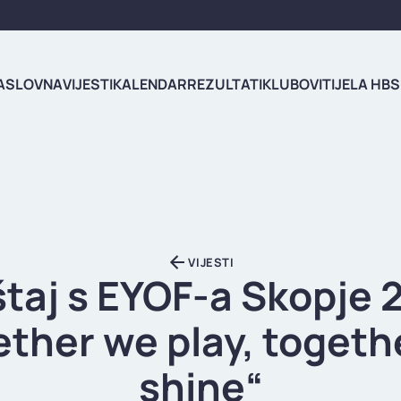
ASLOVNA
VIJESTI
KALENDAR
REZULTATI
KLUBOVI
TIJELA HBS
VIJESTI
štaj s EYOF-a Skopje 
ether we play, togeth
shine“