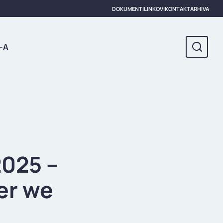
DOKUMENTI
LINKOVI
KONTAKT
ARHIVA
-A
2025 –
er we