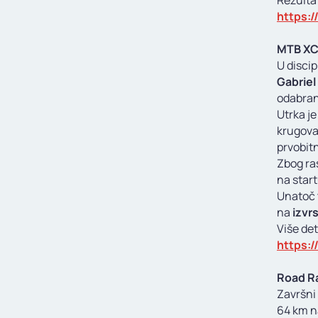
Rezultat
https:
MTB XCO
U discip
Gabriel
odabran 
Utrka je
krugova
prvobitn
Zbog ra
na start
Unatoč 
na
izvr
Više det
https:/
Road Ra
Završni 
64 km na