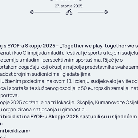
27. srpnja 2025.
aj s EYOF-a Skopje 2025 – „Together we play, together we 
znat i kao Olimpijada mladih, festival je sporta u kojem sudjel
 zemlje s mladim i perspektivnim sportašima. Riječ je o
ortskom događaju koji okuplja najbolje predstavnike svake zeml
adost brojnim sudionicima i gledateljima.
lužbenim podacima, na ovom 18. izdanju sudjelovalo je više od
ca i sportaša te službenog osoblja iz 50 europskih zemalja, na
sportova.
pje 2025 održan je na tri lokacije: Skoplje, Kumanovo te Osije
u organizirana natjecanja u gimnastici.
i biciklisti na EYOF-u Skopje 2025 nastupili su u sljedećem
u:
i biciklizam:
ršić