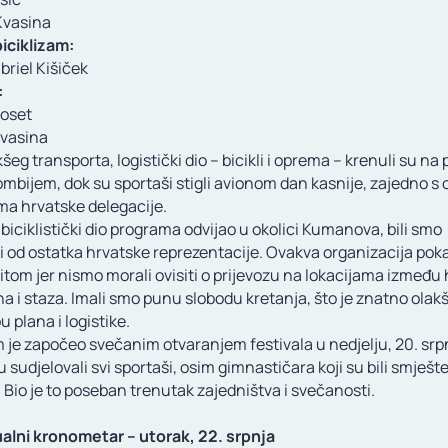
Kvasina
biciklizam:
briel Kišiček
:
oset
Kvasina
šeg transporta, logistički dio – bicikli i oprema – krenuli su na 
mbijem, dok su sportaši stigli avionom dan kasnije, zajedno s 
ma hrvatske delegacije.
biciklistički dio programa odvijao u okolici Kumanova, bili smo
i od ostatka hrvatske reprezentacije. Ovakva organizacija pok
tom jer nismo morali ovisiti o prijevozu na lokacijama između 
a i staza. Imali smo punu slobodu kretanja, što je znatno olak
 plana i logistike.
 je započeo svečanim otvaranjem festivala u nedjelju, 20. srp
 sudjelovali svi sportaši, osim gimnastičara koji su bili smješt
 Bio je to poseban trenutak zajedništva i svečanosti.
ualni kronometar – utorak, 22. srpnja