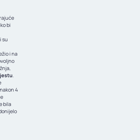
arajuće
ko bi
i su
ežio i na
ovoljno
žnja,
jestu
.
e
ć nakon 4
je
e bila
donijelo