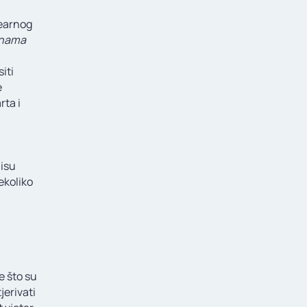
nearnog
onama
iti
e
rta i
nisu
nekoliko
me što su
jerivati