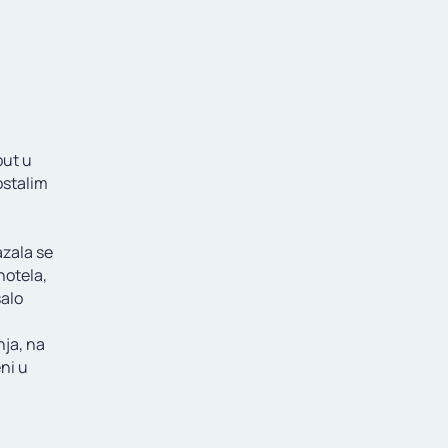
put u
ostalim
azala se
hotela,
šalo
nja, na
eni u