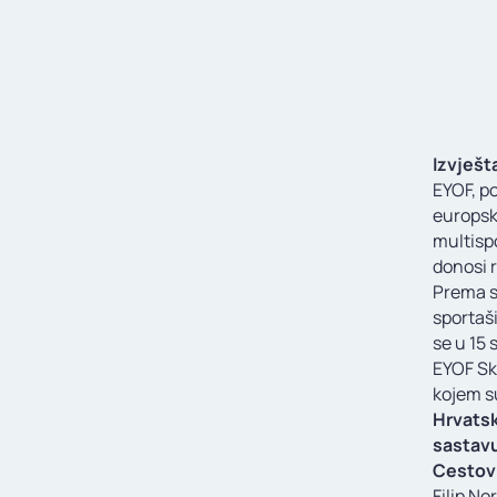
Izvješt
EYOF, po
europske
multisp
donosi r
Prema s
sportaši
se u 15 
EYOF Sko
kojem s
Hrvatsk
sastav
Cestovn
Filip No