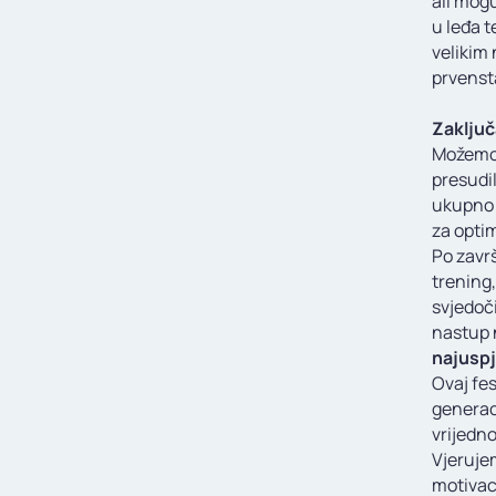
ali mogu
u leđa t
velikim 
prvensta
Zaklju
Možemo 
presudil
ukupno 9
za opti
Po završ
trening,
svjedoči
nastup 
najuspj
Ovaj fes
generaci
vrijedno
Vjerujem
motivaci