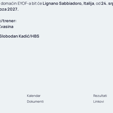
i domaćin EYOF-a bit će
Lignano Sabbiadoro, Italija
, od
24. sr
voza 2027.
k/trener:
Kvasina
Slobodan Kadić/HBS
Kalendar
Rezultati
Dokumenti
Linkovi