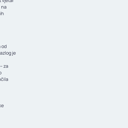
 vjetar
i na
ih
a od
azlog je
 – za
o
učila
ke