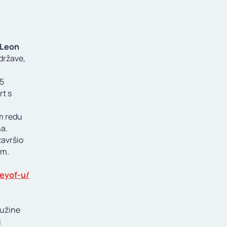
Leon
 države,
5
rt s
m redu
na.
završio
om.
-eyof-u/
dužine
g