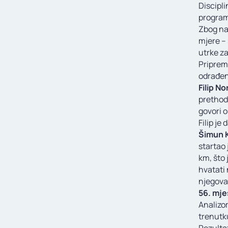
Discipli
program 
Zbog na
mjere –
utrke za
Pripreme
odrađeni
Filip No
prethodn
govori o
Filip je
Šimun 
startao 
km, što 
hvatati 
njegova
56. mje
Analizo
trenutk