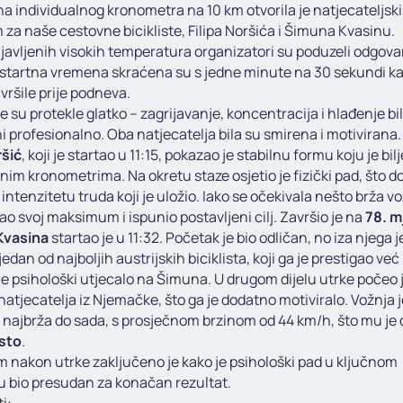
na individualnog kronometra na 10 km otvorila je natjecateljski
za naše cestovne bicikliste, Filipa Noršića i Šimuna Kvasinu.
javljenih visokih temperatura organizatori su poduzeli odgov
 startna vremena skraćena su s jedne minute na 30 sekundi ka
vršile prije podneva.
 su protekle glatko – zagrijavanje, koncentracija i hlađenje bil
 profesionalno. Oba natjecatelja bila su smirena i motivirana.
ršić
, koji je startao u 11:15, pokazao je stabilnu formu koju je bilj
im kronometrima. Na okretu staze osjetio je fizički pad, što d
 intenzitetu truda koji je uložio. Iako se očekivala nešto brža vo
 dao svoj maksimum i ispunio postavljeni cilj. Završio je na
78. m
Kvasina
startao je u 11:32. Početak je bio odličan, no iza njega j
jedan od najboljih austrijskih biciklista, koji ga je prestigao ve
je psihološki utjecalo na Šimuna. U drugom dijelu utrke počeo 
natjecatelja iz Njemačke, što ga je dodatno motiviralo. Vožnja j
 najbrža do sada, s prosječnom brzinom od 44 km/h, što mu je 
sto
.
m nakon utrke zaključeno je kako je psihološki pad u ključnom
u bio presudan za konačan rezultat.