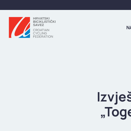
N
Izvje
„Tog