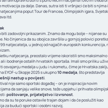
 se ravnopravno boriti s puno većim nacijama i ovo im treba bit
e motivacija za dalje. Danas, sutra isti ti vršnjaci će biti s njima 
natjecanjima poput Tour de Francea, Olimpijskih igara, Svjetsk
va itd.
čak
biti zadovoljni prikazanim. Znamo da mogu bolje – nijanse su
e. No činjenica da su obojica završila u gornjoj polovici poretk
9 natjecatelja, u jednoj od najjačih europskih konkurencija, r
mizam.
etku natjecanja, preostalo vrijeme iskoristili smo maksimalno
 ali i bodrenje ostalih hrvatskih sportaša. Imali smo priliku uživ
ti osvajanju medalja u judu i rukometu, čime je Hrvatska zaklj
na EYOF-u Skopje 2025 s ukupno
10 medalja
, što predstavlja
ešniji nastup u povijesti
.
tival nije samo sportski događaj – on je inspiracija novim
jama da sanjaju velike snove, teže uspjehu i prihvate olimpijs
sti:
poštovanje, prijateljstvo i izvrsnost
.
o da su te poruke ostavile trajan dojam i da će poslužiti kao
ja za budući sportski i osobni razvoj.