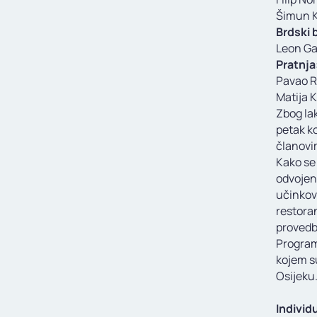
Šimun 
Brdski 
Leon Ga
Pratnja
Pavao R
Matija 
Zbog lak
petak ko
članovi
Kako se 
odvojen
učinkovi
restoran
provedbu
Program
kojem su
Osijeku.
Individ