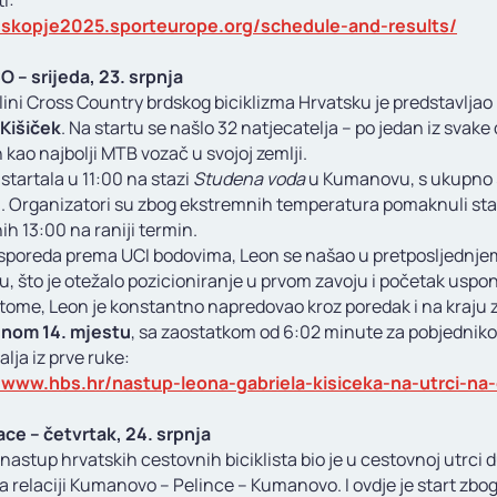
i:
//skopje2025.sporteurope.org/schedule-and-results/
 – srijeda, 23. srpnja
lini Cross Country brdskog biciklizma Hrvatsku je predstavljao
 Kišiček
. Na startu se našlo 32 natjecatelja – po jedan iz svake
kao najbolji MTB vozač u svojoj zemlji.
 startala u 11:00 na stazi
Studena voda
u Kumanovu, s ukupno 
. Organizatori su zbog ekstremnih temperatura pomaknuli sta
ih 13:00 na raniji termin.
sporeda prema UCI bodovima, Leon se našao u pretposljednje
u, što je otežalo pozicioniranje u prvom zavoju i početak uspo
tome, Leon je konstantno napredovao kroz poredak i na kraju 
snom 14. mjestu
, sa zaostatkom od 6:02 minute za pobjednik
alja iz prve ruke:
/www.hbs.hr/nastup-leona-gabriela-kisiceka-na-utrci-na
ce – četvrtak, 24. srpnja
nastup hrvatskih cestovnih biciklista bio je u cestovnoj utrci 
 relaciji Kumanovo – Pelince – Kumanovo. I ovdje je start zbo