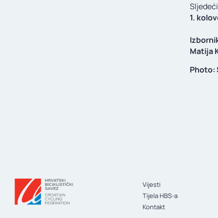
Sljedeć
1. kolo
Izborni
Matija 
Photo:
Vijesti
Tijela HBS-a
Kontakt