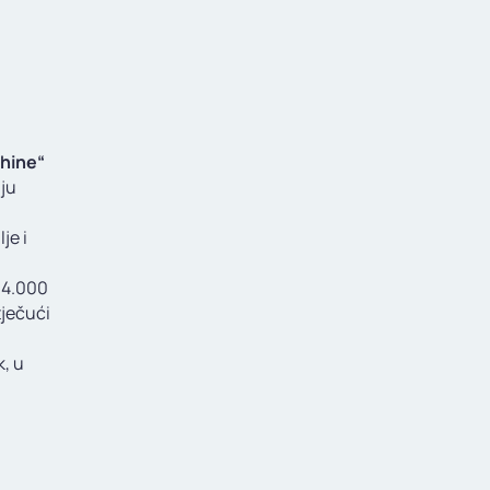
shine“
uju
je i
 4.000
tječući
k, u