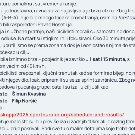
ture pomaknut sat vremena ranije.
u jednostavna, ravna staza najavljivala je brzu utrku. Zbog li
 (A-B-A), nije bilo mnogo točaka promatranja, osim na
feed z
 bili raspoređeni Pavao Roset i ja.
ja i službene pratnje, naši biciklisti morali su samostalno donos
 odluke. Na start su stigli mirni i fokusirani. Oko 30 minuta prij
 uputili smo se prema zonama dok je Leon ostao s njima do sta
dočekao u cilju.
 bila iznimno brza – pobjednik je završio u
1 sat i 15 minuta
, s
om većim od 45 km/h.
biciklisti prepoznali ključni trenutak kad se formirao bijeg, no 
biti njegov dio. Ipak, pripremili su se za sprint završnicu. Zbog 
adova i pucanja grupe, ostali su iza i u cilj ušli kao:
sto – Šimun Kvasina
to – Filip Noršić
i:
//skopje2025.sporteurope.org/schedule-and-results/
ih je malo što su bili previše iza u zadnjih 10km ali je razlog to
iju prije pokrivali. Radi sve tu o malim detaljima koje treba dot