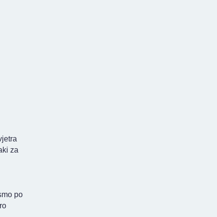
vjetra
aki za
 smo po
ro