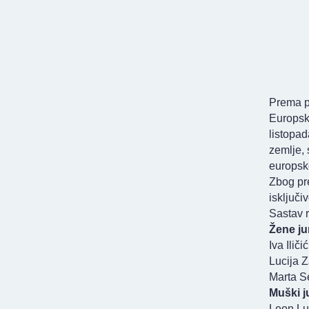
Prema pr
Europsko
listopa
zemlje, 
europsk
Zbog pre
isključi
Sastav 
Žene ju
Iva Iličić
Lucija 
Marta S
Muški j
Leon Lu