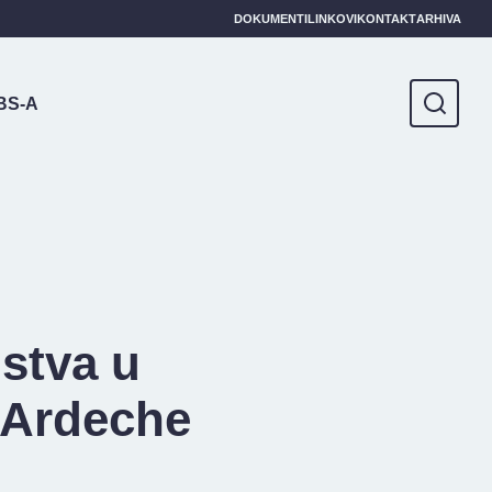
DOKUMENTI
LINKOVI
KONTAKT
ARHIVA
BS-A
stva u
-Ardeche