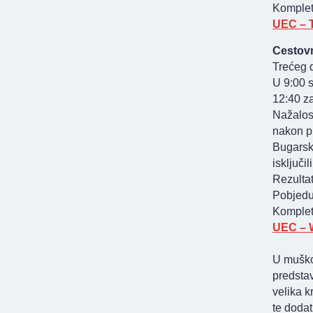
Kompletn
UEC – T
Cestovn
Trećeg d
U 9:00 s
12:40 za
Nažalost
nakon pr
Bugarske
isključili
Rezulta
Pobjedu 
Kompletn
UEC – W
U muškoj
predstav
velika k
te doda