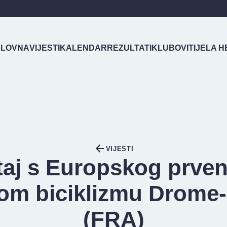
LOVNA
VIJESTI
KALENDAR
REZULTATI
KLUBOVI
TIJELA H
VIJESTI
štaj s Europskog prven
om biciklizmu Drome
(FRA)