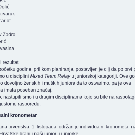
Dolić
arvaruk
ariot
:
v Zadro
rić
Kvasina
i rezultati
očetku godine, prilikom planiranja, postavljen je cilj da po prvi 
o u disciplini
Mixed Team Relay
u juniorskoj kategoriji. Ove g
o dovoljno ženskih i muških juniora da to ostvarimo, pa je ova
na imala poseban značaj.
 nastupili smo i u drugim disciplinama koje su bile na raspolag
gustome rasporedu.
ualni kronometar
na prvenstva, 1. listopada, održan je individualni kronometar 
Hrvatske branili naši juniori i juniorke.