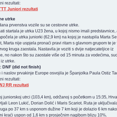
i rezultati:
TT Juniori rezultati
e utrke
ana prvenstva vozile su se cestovne utrke.
ati startala je utrka U23 žena, u kojoj nismo imali predstavnice, 
počela je utrka juniorki (62,9 km) na kojoj je nastupila Marta Se
, Marta nije uspjela pronaći pravi ritam s glavnom grupom te je
vog kruga zaostala. Nastavila je voziti s dvije natjecateljice iz
, no nakon što su zaostale više od 15 minuta za vodećima, suc
 iz utrke.
t:
DNF (did not finish)
i naslov prvakinje Europe osvojila je Španjolka Paula Ostiz Ta
i rezultati:
J RR rezultati
 juniorskoj utrci (103,4 km), održanoj s početkom u 15:35, Hrv
ljali Leon Lukić, Dorian Dolić i Maris Scariot. Ruta je uključival
ruga po 37 km s usponom dužine 7 km koji je dolazio 6 km nakon
tni kraći uspon od 1,6 km s prosječnim nagibom blizu 10%.