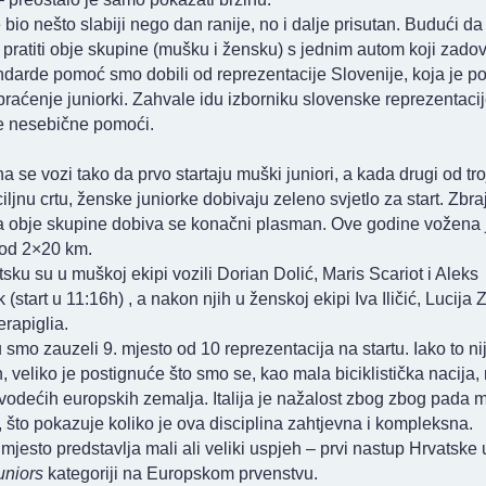
e bio nešto slabiji nego dan ranije, no i dalje prisutan. Budući da
ratiti obje skupine (mušku i žensku) s jednim autom koji zado
darde pomoć smo dobili od reprezentacije Slovenije, koja je p
praćenje juniorki. Zahvale idu izborniku slovenske reprezentaci
e nesebične pomoći.
na se vozi tako da prvo startaju muški juniori, a kada drugi od tro
ciljnu crtu, ženske juniorke dobivaju zeleno svjetlo za start. Zbr
 obje skupine dobiva se konačni plasman. Ove godine vožena 
 od 2×20 km.
sku su u muškoj ekipi vozili Dorian Dolić, Maris Scariot i Aleks
 (start u 11:16h) , a nakon njih u ženskoj ekipi Iva Iličić, Lucija 
rapiglia.
 smo zauzeli 9. mjesto od 10 reprezentacija na startu. Iako to ni
 veliko je postignuće što smo se, kao mala biciklistička nacija, 
vodećih europskih zemalja. Italija je nažalost zbog zbog pada 
, što pokazuje koliko je ova disciplina zahtjevna i kompleksna.
mjesto predstavlja mali ali veliki uspjeh – prvi nastup Hrvatske
uniors
kategoriji na Europskom prvenstvu.