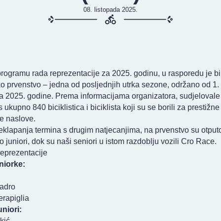
08. listopada 2025.
ogramu rada reprezentacije za 2025. godinu, u rasporedu je bil
 prvenstvo – jedna od posljednjih utrka sezone, održano od 1. 
da 2025. godine. Prema informacijama organizatora, sudjelovale
s ukupno 840 biciklistica i biciklista koji su se borili za prestižne
e naslove.
klapanja termina s drugim natjecanjima, na prvenstvo su otput
vo juniori, dok su naši seniori u istom razdoblju vozili Cro Race.
reprezentacije
niorke:
Zadro
erapiglia
uniori:
kić