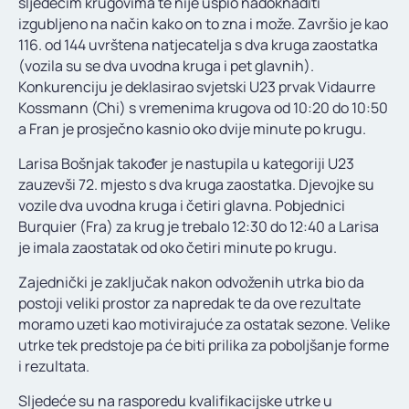
sljedećim krugovima te nije uspio nadoknaditi
izgubljeno na način kako on to zna i može. Završio je kao
116. od 144 uvrštena natjecatelja s dva kruga zaostatka
(vozila su se dva uvodna kruga i pet glavnih).
Konkurenciju je deklasirao svjetski U23 prvak Vidaurre
Kossmann (Chi) s vremenima krugova od 10:20 do 10:50
a Fran je prosječno kasnio oko dvije minute po krugu.
Larisa Bošnjak također je nastupila u kategoriji U23
zauzevši 72. mjesto s dva kruga zaostatka. Djevojke su
vozile dva uvodna kruga i četiri glavna. Pobjednici
Burquier (Fra) za krug je trebalo 12:30 do 12:40 a Larisa
je imala zaostatak od oko četiri minute po krugu.
Zajednički je zaključak nakon odvoženih utrka bio da
postoji veliki prostor za napredak te da ove rezultate
moramo uzeti kao motivirajuće za ostatak sezone. Velike
utrke tek predstoje pa će biti prilika za poboljšanje forme
i rezultata.
Sljedeće su na rasporedu kvalifikacijske utrke u