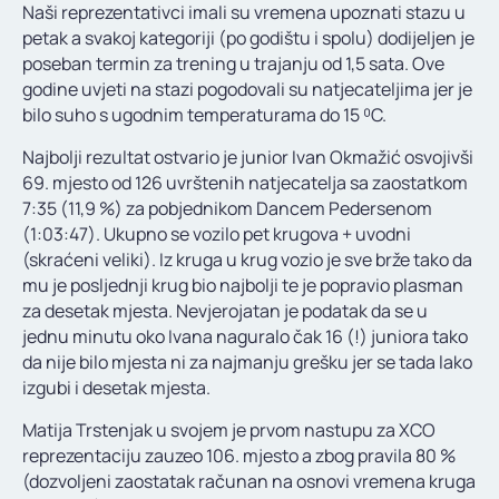
Naši reprezentativci imali su vremena upoznati stazu u
petak a svakoj kategoriji (po godištu i spolu) dodijeljen je
poseban termin za trening u trajanju od 1,5 sata. Ove
godine uvjeti na stazi pogodovali su natjecateljima jer je
bilo suho s ugodnim temperaturama do 15 ⁰C.
Najbolji rezultat ostvario je junior Ivan Okmažić osvojivši
69. mjesto od 126 uvrštenih natjecatelja sa zaostatkom
7:35 (11,9 %) za pobjednikom Dancem Pedersenom
(1:03:47). Ukupno se vozilo pet krugova + uvodni
(skraćeni veliki). Iz kruga u krug vozio je sve brže tako da
mu je posljednji krug bio najbolji te je popravio plasman
za desetak mjesta. Nevjerojatan je podatak da se u
jednu minutu oko Ivana naguralo čak 16 (!) juniora tako
da nije bilo mjesta ni za najmanju grešku jer se tada lako
izgubi i desetak mjesta.
Matija Trstenjak u svojem je prvom nastupu za XCO
reprezentaciju zauzeo 106. mjesto a zbog pravila 80 %
(dozvoljeni zaostatak računan na osnovi vremena kruga