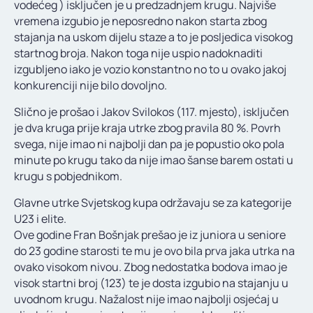
vodećeg ) isključen je u predzadnjem krugu. Najviše
vremena izgubio je neposredno nakon starta zbog
stajanja na uskom dijelu staze a to je posljedica visokog
startnog broja. Nakon toga nije uspio nadoknaditi
izgubljeno iako je vozio konstantno no to u ovako jakoj
konkurenciji nije bilo dovoljno.
Slično je prošao i Jakov Svilokos (117. mjesto), isključen
je dva kruga prije kraja utrke zbog pravila 80 %. Povrh
svega, nije imao ni najbolji dan pa je popustio oko pola
minute po krugu tako da nije imao šanse barem ostati u
krugu s pobjednikom.
Glavne utrke Svjetskog kupa održavaju se za kategorije
U23 i elite.
Ove godine Fran Bošnjak prešao je iz juniora u seniore
do 23 godine starosti te mu je ovo bila prva jaka utrka na
ovako visokom nivou. Zbog nedostatka bodova imao je
visok startni broj (123) te je dosta izgubio na stajanju u
uvodnom krugu. Nažalost nije imao najbolji osjećaj u