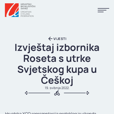
NASLOVNA
VIJESTI
VIJESTI
Izvještaj izbornika
KALENDAR
Roseta s utrke
REZULTATI
Svjetskog kupa u
KLUBOVI
Češkoj
TIJELA HBS-A
19. svibnja 2022.
DOKUMENTI
LINKOVI
Hrvatska XCO reprezentacija proteklog je vikenda