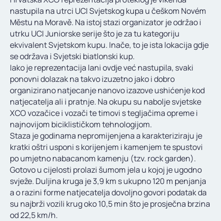
KONTAKT
nastupila na utrci UCI Svjetskog kupa u češkom Novém
Městu na Moravě. Na istoj stazi organizator je održao i
utrku UCI Juniorske serije što je za tu kategoriju
ekvivalent Svjetskom kupu. Inače, to je ista lokacija gdje
se održava i Svjetski biatlonski kup.
Iako je reprezentacija lani ovdje već nastupila, svaki
ponovni dolazak na takvo izuzetno jako i dobro
organizirano natjecanje nanovo izazove ushićenje kod
natjecatelja ali i pratnje. Na okupu su nabolje svjetske
XCO vozačice i vozači te timovi s tegljačima opreme i
najnovijom biciklističkom tehnologijom.
Staza je godinama nepromijenjena a karakteriziraju je
kratki oštri usponi s korijenjem i kamenjem te spustovi
po umjetno nabacanom kamenju (tzv. rock garden).
Gotovo u cijelosti prolazi šumom jela u kojoj je ugodno
svježe. Duljina kruga je 3,9 km s ukupno 120 m penjanja
a o razini forme natjecatelja dovoljno govori podatak da
su najbrži vozili krug oko 10,5 min što je prosječna brzina
od 22,5 km/h.