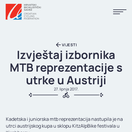
NASLOVNA
VIJESTI
VIJESTI
Izvještaj izbornika
KALENDAR
MTB reprezentacije s
REZULTATI
utrke u Austriji
KLUBOVI
27. lipnja 2017.
TIJELA HBS-A
DOKUMENTI
Kadetska i juniorska mtb reprezentacija nastupila je na
LINKOVI
utrci austrijskog kupa u sklopu KitzAlpBike festivala u