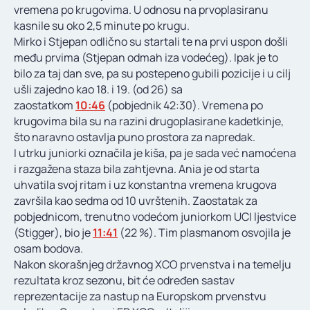
vremena po krugovima. U odnosu na prvoplasiranu
kasnile su oko 2,5 minute po krugu.
Mirko i Stjepan odlično su startali te na prvi uspon došli
među prvima (Stjepan odmah iza vodećeg). Ipak je to
bilo za taj dan sve, pa su postepeno gubili pozicije i u cilj
ušli zajedno kao 18. i 19. (od 26) sa
zaostatkom
10:46
(pobjednik 42:30). Vremena po
krugovima bila su na razini drugoplasirane kadetkinje,
što naravno ostavlja puno prostora za napredak.
I utrku juniorki označila je kiša, pa je sada već namoćena
i razgažena staza bila zahtjevna. Ania je od starta
uhvatila svoj ritam i uz konstantna vremena krugova
završila kao sedma od 10 uvrštenih. Zaostatak za
pobjednicom, trenutno vodećom juniorkom UCI ljestvice
(Stigger), bio je
11:41
(22 %). Tim plasmanom osvojila je
osam bodova.
Nakon skorašnjeg državnog XCO prvenstva i na temelju
rezultata kroz sezonu, bit će određen sastav
reprezentacije za nastup na Europskom prvenstvu