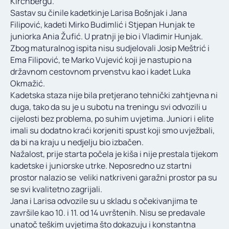
Kirchbergu.
KONTAKT
Sastav su činile kadetkinje Larisa Bošnjak i Jana
Filipović, kadeti Mirko Budimlić i Stjepan Hunjak te
juniorka Ania Žufić. U pratnji je bio i Vladimir Hunjak.
Zbog maturalnog ispita nisu sudjelovali Josip Meštrić i
Ema Filipović, te Marko Vujević koji je nastupio na
državnom cestovnom prvenstvu kao i kadet Luka
Okmažić.
Kadetska staza nije bila pretjerano tehnički zahtjevna ni
duga, tako da su je u subotu na treningu svi odvozili u
cijelosti bez problema, po suhim uvjetima. Juniori i elite
imali su dodatno kraći korjeniti spust koji smo uvježbali,
da bi na kraju u nedjelju bio izbačen.
Nažalost, prije starta počela je kiša i nije prestala tijekom
kadetske i juniorske utrke. Neposredno uz startni
prostor nalazio se veliki natkriveni garažni prostor pa su
se svi kvalitetno zagrijali.
Jana i Larisa odvozile su u skladu s očekivanjima te
završile kao 10. i 11. od 14 uvrštenih. Nisu se predavale
unatoč teškim uvjetima što dokazuju i konstantna