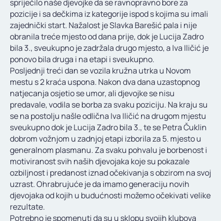
spriječilo naše djevojke da se ravnopravno bore za
pozicije i sa dečkima iz kategorije ispod s kojima su imali
zajednički start. Nažalost je Slavka Barešić pala i nije
obranila treće mjesto od dana prije, dok je Lucija Zadro
bila 3., sveukupno je zadržala drugo mjesto, a Iva Iličić je
ponovo bila druga i na etapi i sveukupno.
Posljednji treći dan se vozila kružna utrka u Novom
mestu s 2 kraća uspona. Nakon dva dana uzastopnog
natjecanja osjetio se umor, ali djevojke se nisu
predavale, vodila se borba za svaku poziciju. Na kraju su
se na postolju našle odlična Iva Iličić na drugom mjestu
sveukupno dok je Lucija Zadro bila 3., te se Petra Čuklin
dobrom vožnjom u zadnjoj etapi izborila za 5. mjesto u
generalnom plasmanu. Za svaku pohvalu je borbenost i
motiviranost svih naših djevojaka koje su pokazale
ozbiljnost i predanost iznad očekivanja s obzirom na svoj
uzrast. Ohrabrujuće je da imamo generaciju novih
djevojaka od kojih u budućnosti možemo očekivati velike
rezultate.
Potrebno je spomenuti da su u sklopu svojih klubova