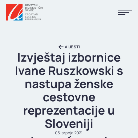
NASLOVNA
VIJESTI
VIJESTI
Izvještaj izbornice
KALENDAR
Ivane Ruszkowski s
REZULTATI
nastupa ženske
KLUBOVI
cestovne
TIJELA HBS-A
reprezentacije u
DOKUMENTI
Sloveniji
LINKOVI
05. srpnja 2021.