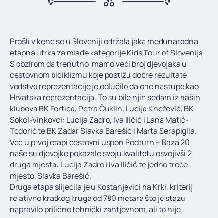
KONTAKT
Prošli vikend se u Sloveniji održala jaka međunarodna
etapna utrka za mlađe kategorije Kids Tour of Slovenija.
S obzirom da trenutno imamo veći broj djevojaka u
cestovnom biciklizmu koje postižu dobre rezultate
vodstvo reprezentacije je odlučilo da one nastupe kao
Hrvatska reprezentacija. To su bile njih sedam iz naših
klubova BK Fortica, Petra Čuklin, Lucija Knežević, BK
Sokol-Vinkovci: Lucija Zadro, Iva Iličić i Lana Matić-
Todorić te BK Zadar Slavka Barešić i Marta Serapiglia.
Već u prvoj etapi cestovni uspon Podturn – Baza 20
naše su djevojke pokazale svoju kvalitetu osvojivši 2
druga mjesta: Lucija Zadro i Iva Iličić te jedno treće
mjesto, Slavka Barešić.
Druga etapa slijedila je u Kostanjevici na Krki, kriterij
relativno kratkog kruga od 780 metara što je stazu
napravilo prilično tehnički zahtjevnom, ali to nije