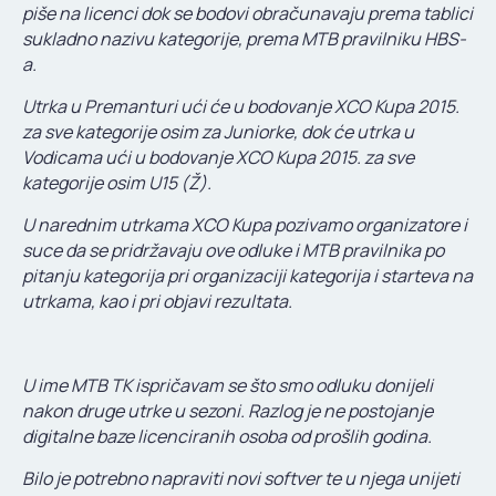
piše na licenci dok se bodovi obračunavaju prema tablici
sukladno nazivu kategorije, prema MTB pravilniku HBS-
a.
Utrka u Premanturi ući će u bodovanje XCO Kupa 2015.
za sve kategorije osim za Juniorke, dok će utrka u
Vodicama ući u bodovanje XCO Kupa 2015. za sve
kategorije osim U15 (Ž).
U narednim utrkama XCO Kupa pozivamo organizatore i
suce da se pridržavaju ove odluke i MTB pravilnika po
pitanju kategorija pri organizaciji kategorija i starteva na
utrkama, kao i pri objavi rezultata.
U ime MTB TK ispričavam se što smo odluku donijeli
nakon druge utrke u sezoni. Razlog je ne postojanje
digitalne baze licenciranih osoba od prošlih godina.
Bilo je potrebno napraviti novi softver te u njega unijeti