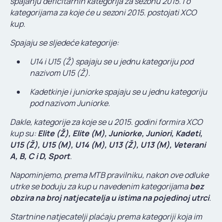
spajanju deficitarnih kategorija za sezonu 2015. i o
KONTAKT
kategorijama za koje će u sezoni 2015. postojati XCO
kup.
Spajaju se sljedeće kategorije:
U14 i U15 (Ž) spajaju se u jednu kategoriju pod
nazivom U15 (Ž).
Kadetkinje i juniorke spajaju se u jednu kategoriju
pod nazivom Juniorke.
Dakle, kategorije za koje se u 2015. godini formira XCO
kup su:
Elite (Ž), Elite (M), Juniorke, Juniori, Kadeti,
U15 (Ž), U15 (M), U14 (M), U13 (Ž), U13 (M), Veterani
A, B, C i D, Sport
.
Napominjemo, prema MTB pravilniku, nakon ove odluke
utrke se boduju za kup u navedenim kategorijama
bez
obzira na broj natjecatelja u istima na pojedinoj utrci
.
Startnine natjecatelji plaćaju prema kategoriji koja im