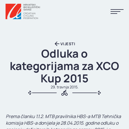
NASLOVNA
VIJESTI
VIJESTI
Odluka o
KALENDAR
kategorijama za XCO
REZULTATI
Kup 2015
KLUBOVI
29. travnja 2015.
TIJELA HBS-A
DOKUMENTI
Prema članku 1.1.2. MTB pravilnika HBS-a MTB Tehnička
LINKOVI
komisija HBS-a donijela je 28.04.2015. godine odluku o