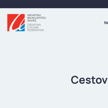
N
Cestov