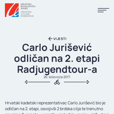
NASLOVNA
VIJESTI
VIJESTI
Carlo Jurišević
KALENDAR
odličan na 2. etapi
REZULTATI
Radjugendtour-a
KLUBOVI
26. kolovoza 2017.
TIJELA HBS-A
DOKUMENTI
Hrvatski kadetski reprezentativac Carlo Jurišević bio je
LINKOVI
odličan na 2. etapi, osvojivši 2 brdska cilja te trenutno