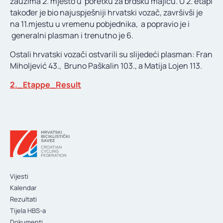
zauzima 2. mjesto u poretku za brdsku majicu. U 2. etapi
KONTAKT
također je bio najuspješniji hrvatski vozač, završivši je
na 11.mjestu u vremenu pobjednika, a popravio je i
generalni plasman i trenutno je 6.
Ostali hrvatski vozači ostvarili su slijedeći plasman: Fran
Miholjević 43., Bruno Paškalin 103., a Matija Lojen 113.
2._Etappe_Result
Vijesti
Kalendar
Rezultati
Tijela HBS-a
Dokumenti