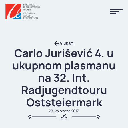
NASLOVNA
VIJESTI
VIJESTI
Carlo Jurišević 4. u
KALENDAR
ukupnom plasmanu
REZULTATI
na 32. Int.
KLUBOVI
Radjugendtouru
TIJELA HBS-A
Oststeiermark
DOKUMENTI
28. kolovoza 2017.
LINKOVI