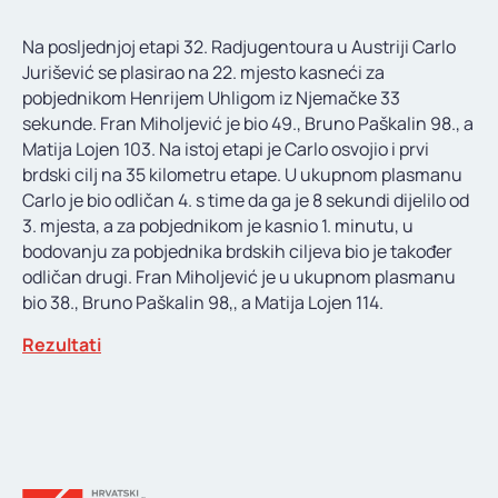
KONTAKT
Na posljednjoj etapi 32. Radjugentoura u Austriji Carlo
Jurišević se plasirao na 22. mjesto kasneći za
pobjednikom Henrijem Uhligom iz Njemačke 33
sekunde. Fran Miholjević je bio 49., Bruno Paškalin 98., a
Matija Lojen 103. Na istoj etapi je Carlo osvojio i prvi
brdski cilj na 35 kilometru etape. U ukupnom plasmanu
Carlo je bio odličan 4. s time da ga je 8 sekundi dijelilo od
3. mjesta, a za pobjednikom je kasnio 1. minutu, u
bodovanju za pobjednika brdskih ciljeva bio je također
odličan drugi. Fran Miholjević je u ukupnom plasmanu
bio 38., Bruno Paškalin 98,, a Matija Lojen 114.
Rezultati