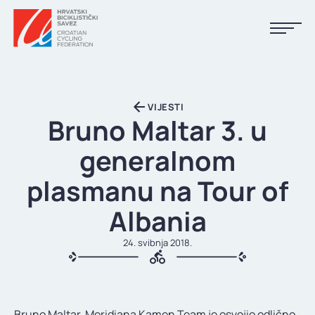
NASLOVNA
VIJESTI
VIJESTI
Bruno Maltar 3. u
KALENDAR
generalnom
REZULTATI
plasmanu na Tour of
KLUBOVI
Albania
TIJELA HBS-A
24. svibnja 2018.
DOKUMENTI
LINKOVI
Bruno Maltar, Meridiana Kamen Team je osvojio odlično