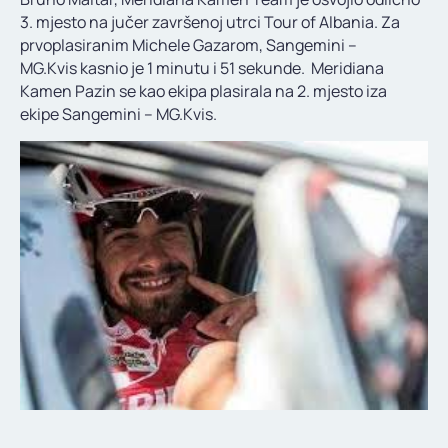
KONTAKT
3. mjesto na jučer završenoj utrci Tour of Albania. Za
prvoplasiranim Michele Gazarom, Sangemini –
MG.Kvis kasnio je 1 minutu i 51 sekunde. Meridiana
Kamen Pazin se kao ekipa plasirala na 2. mjesto iza
ekipe Sangemini – MG.Kvis.