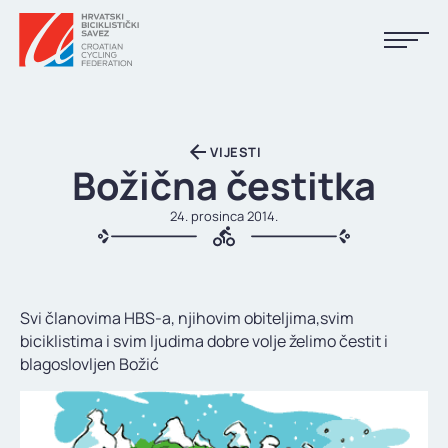
NASLOVNA
VIJESTI
VIJESTI
Božična čestitka
KALENDAR
24. prosinca 2014.
REZULTATI
KLUBOVI
Svi članovima HBS-a, njihovim obiteljima,svim
TIJELA HBS-A
biciklistima i svim ljudima dobre volje želimo čestit i
blagoslovljen Božić
DOKUMENTI
LINKOVI